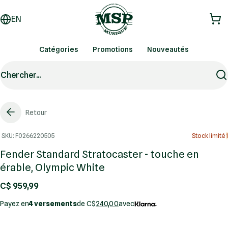
EN
Catégories
Promotions
Nouveautés
Chercher...
Retour
SKU: F0266220505
Stock limité
1
Fender Standard Stratocaster - touche en
érable, Olympic White
C$ 959,99
Payez en
4 versements
de C$
240,00
avec