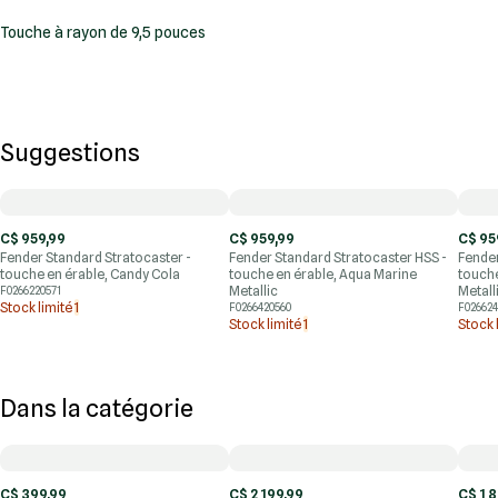
Touche à rayon de 9,5 pouces
Suggestions
C$ 959,99
C$ 959,99
C$ 95
Fender Standard Stratocaster -
Fender Standard Stratocaster HSS -
Fender
touche en érable, Candy Cola
touche en érable, Aqua Marine
touche
Metallic
Metall
F0266220571
Stock limité
1
F0266420560
F026624
Stock limité
1
Stock 
Dans la catégorie
C$ 399,99
C$ 2 199,99
C$ 1 