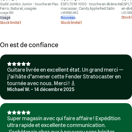
Guild Jumbo Junior - touche en Pau
ESP LTD M-1000 - touche en ébène de
ESP LT
Ferro, Naturel, usagée
macassar, Candy Apple Red Satin
en ébè
usage-831
LM1000CARS
LEC100
Stock 
Usagé
Nouveau
Stock limité
1
Stock limité
1
On est de confiance
Guitare livrée en excellent état. Un grand merci —
j’ai hâte d’amener cette Fender Stratocaster en
tournée avec nous. Merci ! 🎸
Michael W. – 14 décembre 2025
Super magasin avec qui faire affaire ! Expédition
ultra rapide et excellente communication.
J’achèterais chez eux à nouveau sans hésiter.