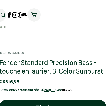
EN
SKU: F0266641500
Fender Standard Precision Bass -
touche en laurier, 3-Color Sunburst
C$ 959,99
Payez en
4 versements
de C$
240,00
avec