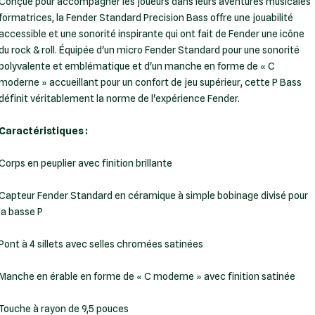
Conçue pour accompagner les joueurs dans leurs aventures musicales
formatrices, la Fender Standard Precision Bass offre une jouabilité
accessible et une sonorité inspirante qui ont fait de Fender une icône
du rock & roll. Équipée d'un micro Fender Standard pour une sonorité
polyvalente et emblématique et d'un manche en forme de « C
moderne » accueillant pour un confort de jeu supérieur, cette P Bass
définit véritablement la norme de l'expérience Fender.
Caractéristiques :
Corps en peuplier avec finition brillante
Capteur Fender Standard en céramique à simple bobinage divisé pour
la basse P
Pont à 4 sillets avec selles chromées satinées
Manche en érable en forme de « C moderne » avec finition satinée
Touche à rayon de 9,5 pouces