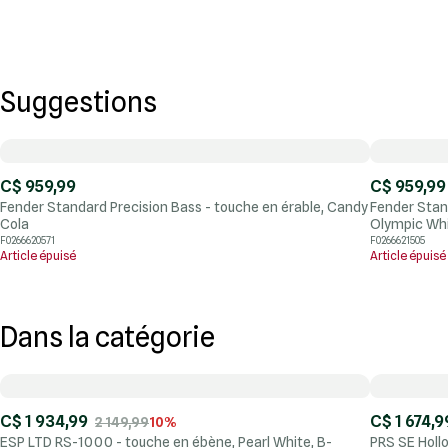
Suggestions
C$ 959,99
C$ 959,99
Fender Standard Precision Bass - touche en érable, Candy
Fender Stand
Cola
Olympic Wh
F0266620571
F0266621505
Article épuisé
Article épuisé
Dans la catégorie
C$ 1 934,99
C$ 1 674,9
2 149,99
10%
ESP LTD RS-1000 - touche en ébène, Pearl White, B-
PRS SE Holl