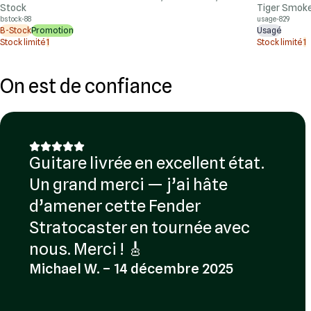
Stock
Tiger Smoke
bstock-88
usage-829
B-Stock
Promotion
Usagé
Stock limité
1
Stock limité
1
On est de confiance
Guitare livrée en excellent état.
Un grand merci — j’ai hâte
d’amener cette Fender
Stratocaster en tournée avec
nous. Merci ! 🎸
Michael W. – 14 décembre 2025