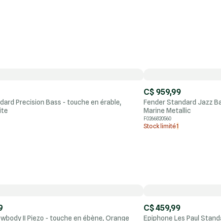
C$ 959,99
ard Precision Bass - touche en érable,
Fender Standard Jazz Ba
ite
Marine Metallic
F0266820560
Stock limité
1
9
C$ 459,99
owbody II Piezo - touche en ébène, Orange
Epiphone Les Paul Stand