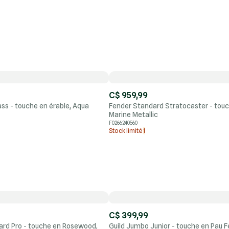
C$ 959,99
ss - touche en érable, Aqua
Fender Standard Stratocaster - touch
Marine Metallic
F0266240560
Stock limité
1
C$ 399,99
ard Pro - touche en Rosewood,
Guild Jumbo Junior - touche en Pau F