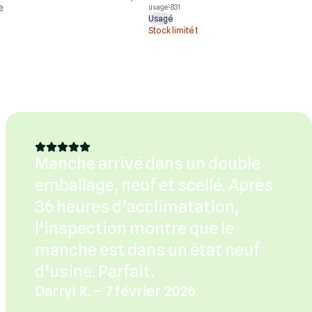
e
usage-831
Usagé
Stock limité
1
Manche arrivé dans un double
emballage, neuf et scellé. Après
36 heures d’acclimatation,
l’inspection montre que le
manche est dans un état neuf
d’usine. Parfait.
Darryl R. – 7 février 2026