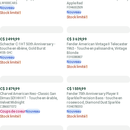
Apple Red
LM1000CARS
Nouveau
F0146552509
Nouveau
Stock limité
1
Stock limité
1
C$ 2 499,99
C$ 3 629,99
Schecter C-1 HT 50th Anniversary -
Fender American Vintage II Telecaster
touche en ébène, Gold Burst
1963 - Touche en palissandre, Vintage
Blonde
4135-SHC
Nouveau
F0110380807
Nouveau
Stock limité
1
Stock limité
1
C$ 3 879,99
C$ 1 559,99
Charvel American Neo-Classic San
Fender 75th Anniversary Player II
Dimas SD1 HH HT - Touche en érable,
Sparkle Precision Bass - touche en
Velvet Midnight
rosewood, Diamond Dust Sparkle
C2865071372
F0140780313
Coups de coeur
Nouveau
Nouveau
Stock limité
1
Stock limité
1