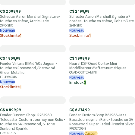
C$ 2 099,99
C$ 2 199,99
Schecter Aaron Marshall Signature -
Schecter Aaron Marshall Signature 7
touche en ébène, Arctic Jade
cordes - touche en ébène, Cobalt Slate
2940-SHC
2941-SHC
Nouveau
Nouveau
Stock limité
1
Stock limité
1
C$ 1 909,99
C$ 1 999,99
Fender Vintera III Mid '60s Jaguar -
Neural DSP Quad Cortex Mini
touche en Rosewood, Sherwood
Modélisateur d'effets numériques
Green Metallic
QUAD-CORTEX-MINI
F0149340346
Nouveau
Nouveau
En stock
2
Stock limité
1
C$ 6 899,99
C$ 6 374,99
Fender Custom Shop LR25 1960
Fender Custom Shop B6 1966 Jazz
Telecaster Custom Journeyman Relic -
Bass Journeyman Relic - touche en 3A
touche en 3A Rosewood, 3-Tone
Rosewood, Super Faded Firemist Silver
Sunburst Sparkle
F9235700249
F9231017072
Nouveau
Custom