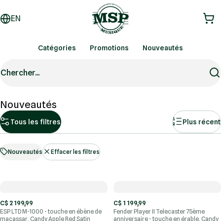
EN
Catégories
Promotions
Nouveautés
Chercher...
Nouveautés
Tous les filtres
Plus récent
Nouveautés
Effacer les filtres
C$ 2 199,99
C$ 1 199,99
ESP LTD M-1000 - touche en ébène de
Fender Player II Telecaster 75ème
macassar, Candy Apple Red Satin
anniversaire - touche en érable, Candy