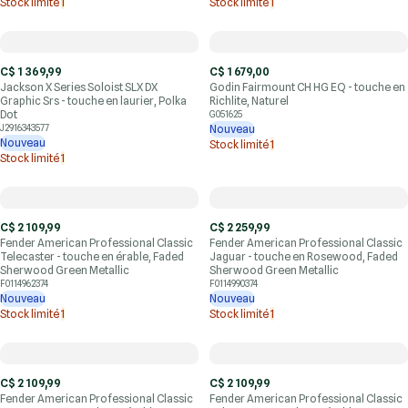
Stock limité
1
Stock limité
1
C$ 1 369,99
C$ 1 679,00
Jackson X Series Soloist SLX DX
Godin Fairmount CH HG EQ - touche en
Graphic Srs - touche en laurier, Polka
Richlite, Naturel
Dot
G051625
J2916343577
Nouveau
Nouveau
Stock limité
1
Stock limité
1
C$ 2 109,99
C$ 2 259,99
Fender American Professional Classic
Fender American Professional Classic
Telecaster - touche en érable, Faded
Jaguar - touche en Rosewood, Faded
Sherwood Green Metallic
Sherwood Green Metallic
F0114962374
F0114990374
Nouveau
Nouveau
Stock limité
1
Stock limité
1
C$ 2 109,99
C$ 2 109,99
Fender American Professional Classic
Fender American Professional Classic