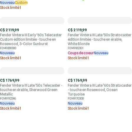
Nouveau
Custom
Stock limité
1
C$ 2 119,99
C$ 2 119,99
Fender Vintera III Early '60s Telecaster
Fender Vintera III Late '50s Stratocaster
Custom édition limitée - touche en
édition limitée - touche en érable,
Rosewood, 3-Color Sunburst
White Blonde
F0149280300
F0149182301
Nouveau
Coups de coeur
Nouveau
Stock limité
1
Stock limité
1
C$ 1 769,99
C$ 1 769,99
Fender Vintera III Late '50s Telecaster -
Fender Vintera III Late '60s Stratocaster
touche en érable, Sherwood Green
- touche en Rosewood, Ocean
Metallic
Turquoise
F0149192346
F0149170308
Nouveau
Nouveau
Stock limité
1
Stock limité
1