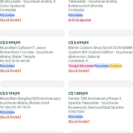
Stratocaster - touche en érable, 3-
Telecaster - touche en érable,
Color Sunburst
Butterscotch Blonde
F0114942300
F0114962350
Nouveau
Nouveau
Stock limité
1
Article épuisé
C$ 5 999,99
C$ 5 699,99
MusicMan Cutlass HT Jason
Martin Custom Shop Size 5 2026 NAMM
Richardson 7 cordes - touche en
Custom #10 Custom Edition - touche en
ébène, Water Temple
ébène noir, Naturel
810-BUE-50-00-MB-BH
CSNAMM26-10
Nouveau
Coups de coeur
Nouveau
Custom
Stock limité
1
Stock limité
1
C$ 5 199,99
C$ 1 559,99
MusicMan StingRay 50th Anniversary -
Fender 75th Anniversary Player II
touche en ébène, Molten Gold
Sparkle Telecaster - touche en
Rosewood, Diamond Dust Sparkle
107-50A-51N-NP-TB-GR
Nouveau
F0140770313
Nouveau
Stock limité
1
Stock limité
1