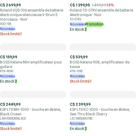
C$ 2 699,99
C$ 1 299,95
1 499,99
13%
Roland VQD-106 ensemble de batterie
Roland TD-07KV ensemble de batterie
électronique silencieuse V-Drum 5
électronique - Noir
morceaux - Noir
TD-07KV
VQD-106
Nouveau
Promotion
Nouveau
En stock
2
Stock limité
1
C$ 159,99
C$ 539,99
BOSS Katana Mini amplificateur pour
BOSS Katana 110B, amplificateur de
guitare
basse
KTN-MINI
KTN-110B
Nouveau
Nouveau
En stock
2
Stock limité
1
C$ 2 449,99
C$ 2 399,99
ESP LTD MH-1000 - touche en ébène,
ESP LTD EC-1000 - touche en ébène,
Black Ocean
See Thru Black Cherry
LMH1000QMBLKOC
LEC1000QMSTBC
Nouveau
Nouveau
Stock limité
1
En stock
2