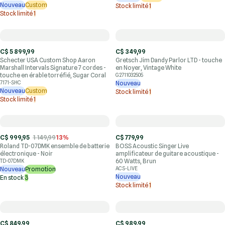
Nouveau
Custom
Stock limité
1
Stock limité
1
C$ 5 899,99
C$ 349,99
Schecter USA Custom Shop Aaron
Gretsch Jim Dandy Parlor LTD - touche
Marshall Intervals Signature 7 cordes -
en Noyer, Vintage White
touche en érable torréfié, Sugar Coral
G2711032505
7171-SHC
Nouveau
Nouveau
Custom
Stock limité
1
Stock limité
1
C$ 999,95
1 149,99
13%
C$ 779,99
Roland TD-07DMK ensemble de batterie
BOSS Acoustic Singer Live
électronique - Noir
amplificateur de guitare acoustique -
60 Watts, Brun
TD-07DMK
Nouveau
Promotion
ACS-LIVE
Nouveau
En stock
3
Stock limité
1
C$ 849,99
C$ 989,99