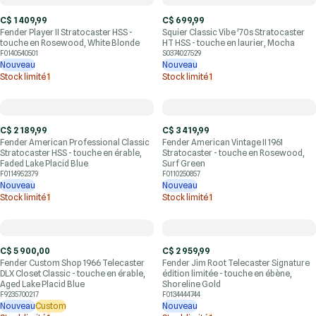
C$ 1 409,99
C$ 699,99
Fender Player II Stratocaster HSS -
Squier Classic Vibe '70s Stratocaster
touche en Rosewood, White Blonde
HT HSS - touche en laurier, Mocha
F0140540501
S0374027529
Nouveau
Nouveau
Stock limité
1
Stock limité
1
C$ 2 189,99
C$ 3 419,99
Fender American Professional Classic
Fender American Vintage II 1961
Stratocaster HSS - touche en érable,
Stratocaster - touche en Rosewood,
Faded Lake Placid Blue
Surf Green
F0114952379
F0110250857
Nouveau
Nouveau
Stock limité
1
Stock limité
1
C$ 5 900,00
C$ 2 959,99
Fender Custom Shop 1966 Telecaster
Fender Jim Root Telecaster Signature
DLX Closet Classic - touche en érable,
édition limitée - touche en ébène,
Aged Lake Placid Blue
Shoreline Gold
F9235700217
F0134444744
Nouveau
Custom
Nouveau