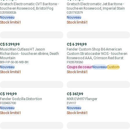
Gretsch Electromatic CVT Baritone -
Gretsch Electromatic Jet Baritone -
touche en Rosewood, Bristol Fog
touche en Rosewood, Imperial Stain
G2515500526
G2517102579
Nouveau
Nouveau
Stock limité
1
Stock limité
1
C$ 5 299,99
C$ 6 299,99
MusicMan Cutlass HT Jason
Fender Custom Shop B6 American
Richardson - touche en ébène, Death
Custom Stratocaster NOS - touche en
Mountain
Rosewood AAA, Crimson Red Burst
809-FIP-50-00-MB-BH
F9235700260
Nouveau
Coups de coeur
Nouveau
Custom
Stock limité
1
Stock limité
1
C$ 199,99
C$ 367,99
Fender Godzilla Distortion
MXR EVH117 Flanger
F0234557100
EVH117
Nouveau
Nouveau
Stock limité
1
Stock limité
1