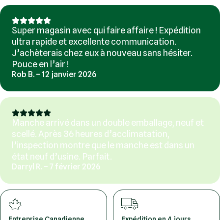
Super magasin avec qui faire affaire ! Expédition
ultra rapide et excellente communication.
J’achèterais chez eux à nouveau sans hésiter.
Pouce en l’air !
Rob B. – 12 janvier 2026
Manche arrivé dans un double emballage, neuf et
scellé. Après 36 heures d’acclimatation,
l’inspection montre que le manche est dans un
état neuf d’usine. Parfait.
Darryl R. – 7 février 2026
Entreprise Canadienne
Expédition en 4 jours