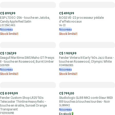
C$ 899,99
C$ 499,99
ESP LTD EC-256 - touche en Jatoba,
BOSS VE-22 processeur pédale
Candy Apple Red Satin
d’effets vocaux
LEC256CARS
Ve-22
Nouveau
Nouveau
Stock limité
1
Stock limité
1
C$ 1 267,99
C$ 1 909,99
Seagull Maritime SWS Maho GT Presys
Fender Vintera III Early '60s Jazz Bass -
II - touche en Rosewood, Burnt Umber
touche en Rosewood, Olympic White
G051939
F0149360305
Nouveau
Nouveau
Stock limité
1
Stock limité
1
C$ 8 099,99
C$ 799,00
Fender Custom Shop LR25 '50s
Studiologic SL88 MK2 contrôleur MIDI
Telecaster Thinline Heavy Relic -
88 touches à touches lourdes - Noir
touche en érable, Sunset Orange
SL88MK2
Transparent
Nouveau
F9231016998
En stock
2