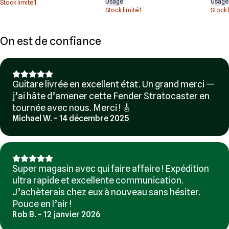
Usagé
Usagé
Stock limité
1
Stock limité
1
Stock 
On est de confiance
Guitare livrée en excellent état. Un grand merci —
j’ai hâte d’amener cette Fender Stratocaster en
tournée avec nous. Merci ! 🎸
Michael W. – 14 décembre 2025
Super magasin avec qui faire affaire ! Expédition
ultra rapide et excellente communication.
J’achèterais chez eux à nouveau sans hésiter.
Pouce en l’air !
Rob B. – 12 janvier 2026