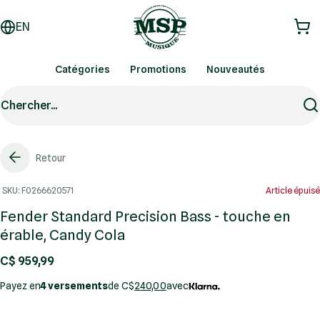
EN
Catégories
Promotions
Nouveautés
Chercher...
Retour
SKU: F0266620571
Article épuisé
Fender Standard Precision Bass - touche en
érable, Candy Cola
C$ 959,99
Payez en
4 versements
de C$
240,00
avec