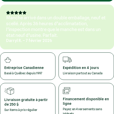
Manche arrivé dans un double emballage, neuf et
scellé. Après 36 heures d’acclimatation,
l’inspection montre que le manche est dans un
état neuf d’usine. Parfait.
Darryl R. – 7 février 2026
Entreprise Canadienne
Expédition en 4 jours
Basé à Québec depuis 1997
Livraison partout au Canada
Financement disponible en
Livraison gratuite à partir
ligne
de 250 $
Payez en 4 versements sans
Sur items à prix régulier
intérets