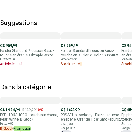
Suggestions
C$ 959,99
C$ 959,99
C$ 95
Fender Standard Precision Bass -
Fender Standard Precision Bass -
Fender
touche en érable, Olympic White
touche en laurier, 3-Color Sunburst
en éra
F0266621505
F0266641500
F026682
Article épuisé
Stock limité
1
Stock 
Dans la catégorie
C$ 1 934,99
2 149,99
10%
C$ 1 674,99
C$ 45
ESP LTD RS-1000 - touche en ébène,
PRS SE Hollowbody II Piezo - touche
Epipho
Pearl White, B-Stock
en ébène, Orange Tiger Smokeburst,
touch
usagée
Sunbur
bstock-88
B-Stock
Promotion
usage-829
usage-