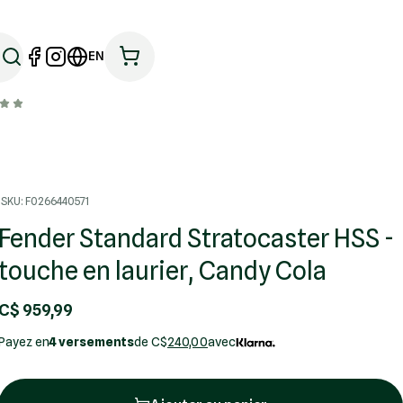
EN
SKU: F0266440571
Fender Standard Stratocaster HSS -
touche en laurier, Candy Cola
C$ 959,99
Payez en
4 versements
de C$
240,00
avec