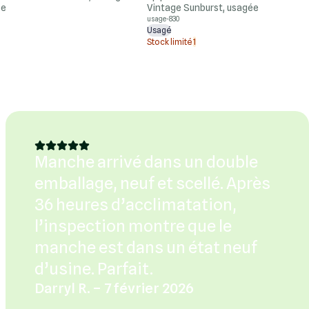
ée
Vintage Sunburst, usagée
usage-830
Usagé
Stock limité
1
Manche arrivé dans un double
emballage, neuf et scellé. Après
36 heures d’acclimatation,
l’inspection montre que le
manche est dans un état neuf
d’usine. Parfait.
Darryl R. – 7 février 2026