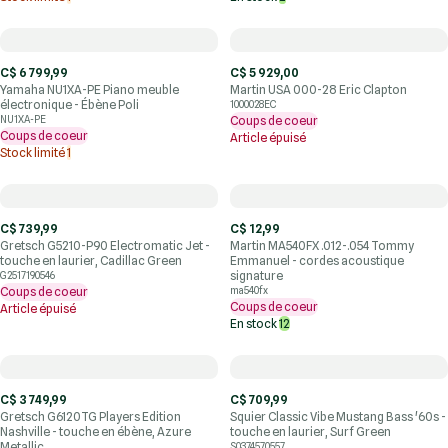
C$ 6 799,99
C$ 5 929,00
Yamaha NU1XA-PE Piano meuble
Martin USA 000-28 Eric Clapton
électronique - Ébène Poli
1000028EC
NU1XA-PE
Coups de coeur
Coups de coeur
Article épuisé
Stock limité
1
C$ 739,99
C$ 12,99
Gretsch G5210-P90 Electromatic Jet -
Martin MA540FX .012-.054 Tommy
touche en laurier, Cadillac Green
Emmanuel - cordes acoustique
signature
G2517190546
Coups de coeur
ma540fx
Coups de coeur
Article épuisé
En stock
12
C$ 3 749,99
C$ 709,99
Gretsch G6120TG Players Edition
Squier Classic Vibe Mustang Bass '60s -
Nashville - touche en ébène, Azure
touche en laurier, Surf Green
Metallic
S0374570557