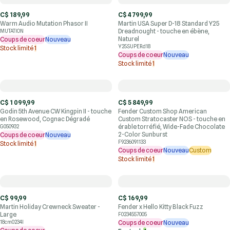
C$ 189,99
C$ 4 799,99
Warm Audio Mutation Phasor II
Martin USA Super D-18 Standard Y25
Dreadnought - touche en ébène,
MUTATION
Naturel
Coups de coeur
Nouveau
Y25SUPERd18
Stock limité
1
Coups de coeur
Nouveau
Stock limité
1
C$ 1 099,99
C$ 5 849,99
Godin 5th Avenue CW Kingpin II - touche
Fender Custom Shop American
en Rosewood, Cognac Dégradé
Custom Stratocaster NOS - touche en
érable torréfié, Wide-Fade Chocolate
G050932
2-Color Sunburst
Coups de coeur
Nouveau
F9236091133
Stock limité
1
Coups de coeur
Nouveau
Custom
Stock limité
1
C$ 99,99
C$ 169,99
Martin Holiday Crewneck Sweater -
Fender x Hello Kitty Black Fuzz
Large
F0234557005
18cm0234l
Coups de coeur
Nouveau