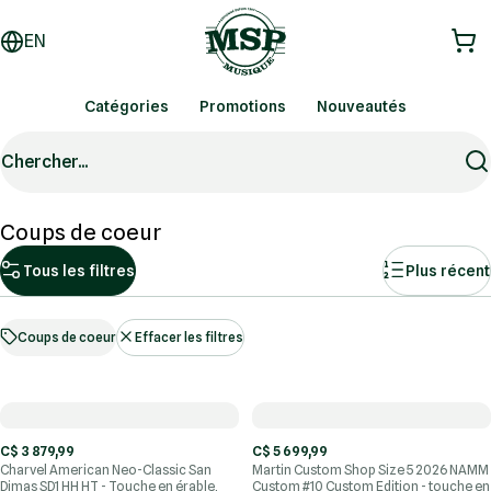
EN
Catégories
Promotions
Nouveautés
Chercher...
Coups de coeur
Tous les filtres
Plus récent
Coups de coeur
Effacer les filtres
C$ 3 879,99
C$ 5 699,99
Charvel American Neo-Classic San
Martin Custom Shop Size 5 2026 NAMM
Dimas SD1 HH HT - Touche en érable,
Custom #10 Custom Edition - touche en