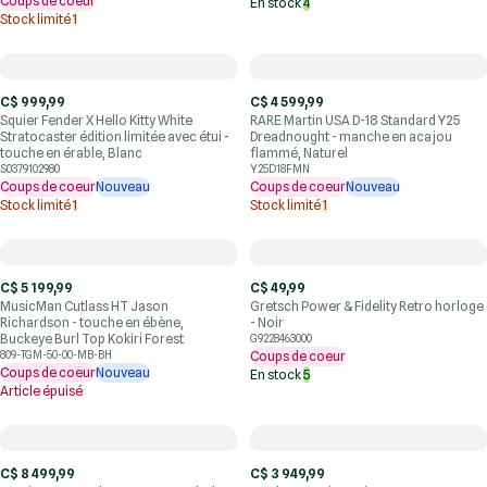
Coups de coeur
En stock
4
Stock limité
1
C$ 999,99
C$ 4 599,99
Squier Fender X Hello Kitty White
RARE Martin USA D-18 Standard Y25
Stratocaster édition limitée avec étui -
Dreadnought - manche en acajou
touche en érable, Blanc
flammé, Naturel
S0379102980
Y25D18FMN
Coups de coeur
Nouveau
Coups de coeur
Nouveau
Stock limité
1
Stock limité
1
C$ 5 199,99
C$ 49,99
MusicMan Cutlass HT Jason
Gretsch Power & Fidelity Retro horloge
Richardson - touche en ébène,
- Noir
Buckeye Burl Top Kokiri Forest
G9228463000
809-TGM-50-00-MB-BH
Coups de coeur
Coups de coeur
Nouveau
En stock
5
Article épuisé
C$ 8 499,99
C$ 3 949,99