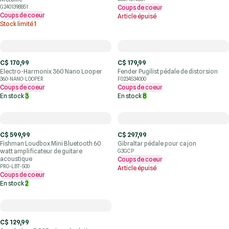
G2401398851
Coups de coeur
Coups de coeur
Article épuisé
Stock limité
1
C$ 170,99
C$ 179,99
Electro-Harmonix 360 Nano Looper
Fender Pugilist pédale de distorsion
360-NANO-LOOPER
F0234534000
Coups de coeur
Coups de coeur
En stock
3
En stock
8
C$ 599,99
C$ 297,99
Fishman Loudbox Mini Bluetooth 60
Gibraltar pédale pour cajon
watt amplificateur de guitare
G3GCP
acoustique
Coups de coeur
PRO-LBT-500
Article épuisé
Coups de coeur
En stock
2
C$ 129,99