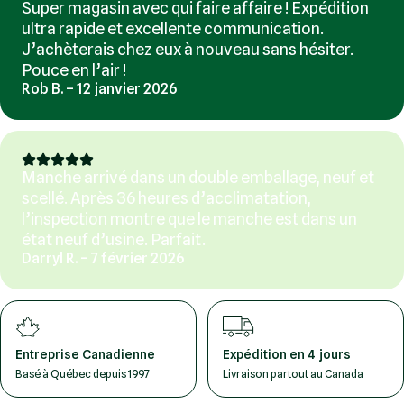
Super magasin avec qui faire affaire ! Expédition
ultra rapide et excellente communication.
J’achèterais chez eux à nouveau sans hésiter.
Pouce en l’air !
Rob B. – 12 janvier 2026
Manche arrivé dans un double emballage, neuf et
scellé. Après 36 heures d’acclimatation,
l’inspection montre que le manche est dans un
état neuf d’usine. Parfait.
Darryl R. – 7 février 2026
Entreprise Canadienne
Expédition en 4 jours
Basé à Québec depuis 1997
Livraison partout au Canada