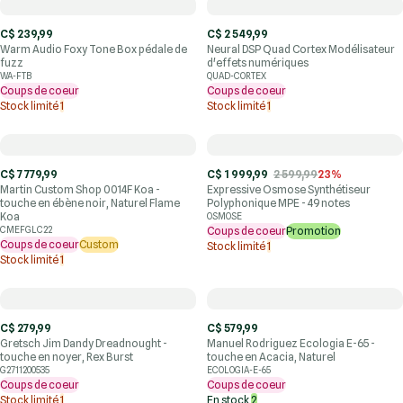
C$ 239,99
C$ 2 549,99
Warm Audio Foxy Tone Box pédale de
Neural DSP Quad Cortex Modélisateur
fuzz
d'effets numériques
WA-FTB
QUAD-CORTEX
Coups de coeur
Coups de coeur
Stock limité
1
Stock limité
1
C$ 7 779,99
C$ 1 999,99
2 599,99
23%
Martin Custom Shop 0014F Koa -
Expressive Osmose Synthétiseur
touche en ébène noir, Naturel Flame
Polyphonique MPE - 49 notes
Koa
OSMOSE
CMEFGLC22
Coups de coeur
Promotion
Coups de coeur
Custom
Stock limité
1
Stock limité
1
C$ 279,99
C$ 579,99
Gretsch Jim Dandy Dreadnought -
Manuel Rodriguez Ecologia E-65 -
touche en noyer, Rex Burst
touche en Acacia, Naturel
G2711200535
ECOLOGIA-E-65
Coups de coeur
Coups de coeur
Stock limité
1
En stock
2