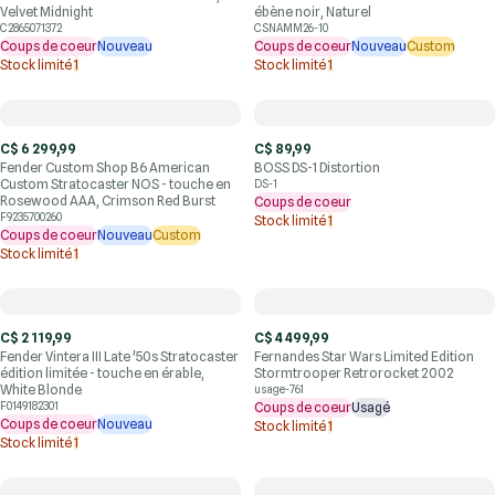
Velvet Midnight
ébène noir, Naturel
C2865071372
CSNAMM26-10
Coups de coeur
Nouveau
Coups de coeur
Nouveau
Custom
Stock limité
1
Stock limité
1
C$ 6 299,99
C$ 89,99
Fender Custom Shop B6 American
BOSS DS-1 Distortion
Custom Stratocaster NOS - touche en
DS-1
Rosewood AAA, Crimson Red Burst
Coups de coeur
F9235700260
Stock limité
1
Coups de coeur
Nouveau
Custom
Stock limité
1
C$ 2 119,99
C$ 4 499,99
Fender Vintera III Late '50s Stratocaster
Fernandes Star Wars Limited Edition
édition limitée - touche en érable,
Stormtrooper Retrorocket 2002
White Blonde
usage-761
F0149182301
Coups de coeur
Usagé
Coups de coeur
Nouveau
Stock limité
1
Stock limité
1