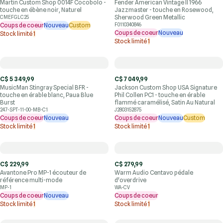
Martin Custom Shop 0014F Cocobolo -
Fender American Vintage II 1966
touche en ébène noir, Naturel
Jazzmaster - touche en Rosewood,
Sherwood Green Metallic
CMEFGLC25
Coups de coeur
Nouveau
Custom
F0110340846
Coups de coeur
Nouveau
Stock limité
1
Stock limité
1
C$ 5 349,99
C$ 7 049,99
MusicMan Stingray Special BFR -
Jackson Custom Shop USA Signature
touche en érable blanc, Paua Blue
Phil Collen PC1 - touche en érable
Burst
flammé caramélisé, Satin Au Natural
247-SPT-11-00-MB-C1
J2803152875
Coups de coeur
Nouveau
Coups de coeur
Nouveau
Custom
Stock limité
1
Stock limité
1
C$ 229,99
C$ 279,99
Avantone Pro MP-1 écouteur de
Warm Audio Centavo pédale
référence multi-mode
d'overdrive
MP-1
WA-CV
Coups de coeur
Nouveau
Coups de coeur
Stock limité
1
Stock limité
1