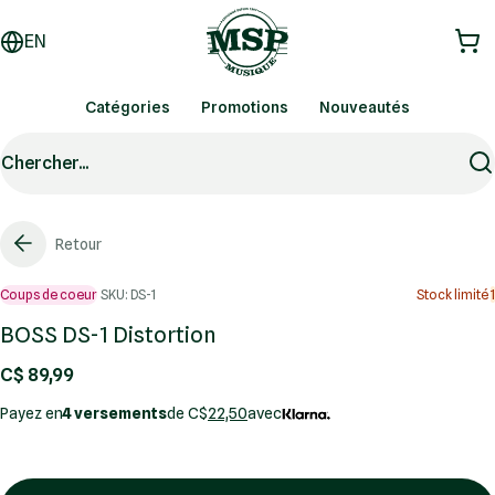
EN
Catégories
Promotions
Nouveautés
Chercher...
Retour
Coups de coeur
SKU: DS-1
Stock limité
1
BOSS DS-1 Distortion
C$ 89,99
Payez en
4 versements
de C$
22,50
avec