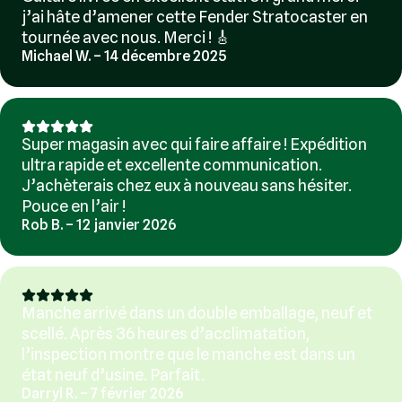
j’ai hâte d’amener cette Fender Stratocaster en
tournée avec nous. Merci ! 🎸
Michael W. – 14 décembre 2025
Super magasin avec qui faire affaire ! Expédition
ultra rapide et excellente communication.
J’achèterais chez eux à nouveau sans hésiter.
Pouce en l’air !
Rob B. – 12 janvier 2026
Manche arrivé dans un double emballage, neuf et
scellé. Après 36 heures d’acclimatation,
l’inspection montre que le manche est dans un
état neuf d’usine. Parfait.
Darryl R. – 7 février 2026