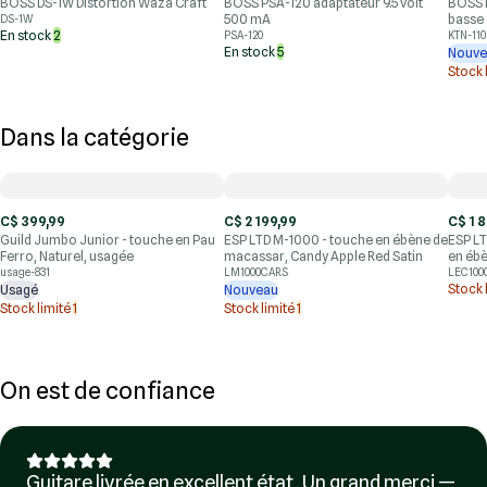
BOSS DS-1W Distortion Waza Craft
BOSS PSA-120 adaptateur 9.5 volt
BOSS K
500 mA
basse
DS-1W
En stock
2
PSA-120
KTN-110
En stock
5
Nouve
Stock 
Dans la catégorie
C$ 399,99
C$ 2 199,99
C$ 1 
Guild Jumbo Junior - touche en Pau
ESP LTD M-1000 - touche en ébène de
ESP LT
Ferro, Naturel, usagée
macassar, Candy Apple Red Satin
en ébè
usage-831
LM1000CARS
LEC100
Stock 
Usagé
Nouveau
Stock limité
1
Stock limité
1
On est de confiance
Guitare livrée en excellent état. Un grand merci —