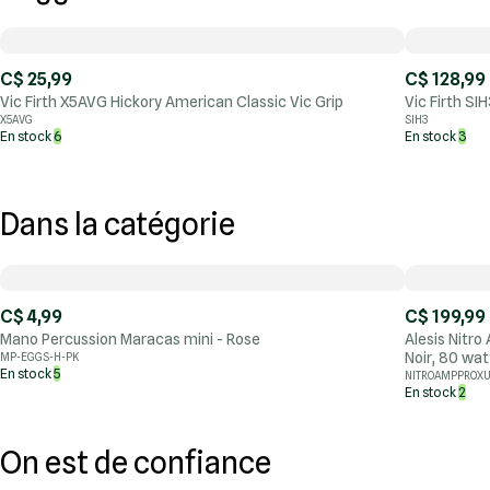
C$ 25,99
C$ 128,99
Vic Firth X5AVG Hickory American Classic Vic Grip
Vic Firth SI
X5AVG
SIH3
En stock
6
En stock
3
Dans la catégorie
C$ 4,99
C$ 199,99
Mano Percussion Maracas mini - Rose
Alesis Nitro
Noir, 80 wat
MP-EGGS-H-PK
En stock
5
NITROAMPPROX
En stock
2
On est de confiance