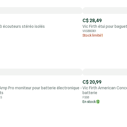
C$ 28,49
H3 écouteurs stéréo isolés
Vic Firth étui pour baguet
VXSB00301
Stock limité
1
C$ 20,99
 Amp Pro moniteur pour batterie électronique -
Vic Firth American Conc
ts
batterie
US
FS5B
En stock
12