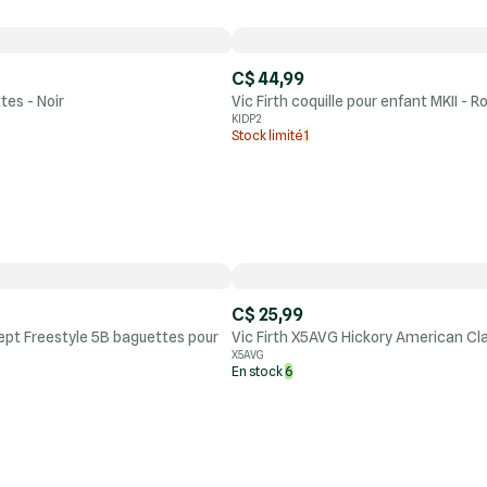
C$ 44,99
tes - Noir
Vic Firth coquille pour enfant MKII - 
KIDP2
Stock limité
1
C$ 25,99
ept Freestyle 5B baguettes pour
Vic Firth X5AVG Hickory American Cla
X5AVG
En stock
6