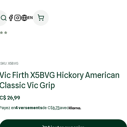
EN
SKU: X5BVG
Vic Firth X5BVG Hickory American
Classic Vic Grip
C$ 26,99
Payez en
4 versements
de C$
6,75
avec