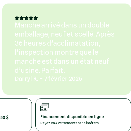
Manche arrivé dans un double
emballage, neuf et scellé. Après
36 heures d’acclimatation,
l’inspection montre que le
manche est dans un état neuf
d’usine. Parfait.
Darryl R. – 7 février 2026
Financement disponible en ligne
250 $
Payez en 4 versements sans intérets