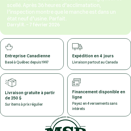
scellé. Après 36 heures d’acclimatation,
l’inspection montre que le manche est dans un
état neuf d’usine. Parfait.
Darryl R. – 7 février 2026
Entreprise Canadienne
Expédition en 4 jours
Basé à Québec depuis 1997
Livraison partout au Canada
Financement disponible en
Livraison gratuite à partir
ligne
de 250 $
Payez en 4 versements sans
Sur items à prix régulier
intérets