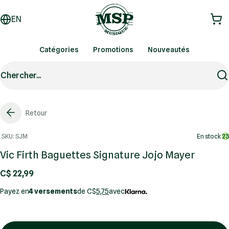
EN
Catégories
Promotions
Nouveautés
Chercher...
Retour
SKU: SJM
En stock
23
Vic Firth Baguettes Signature Jojo Mayer
C$ 22,99
Payez en
4 versements
de C$
5,75
avec