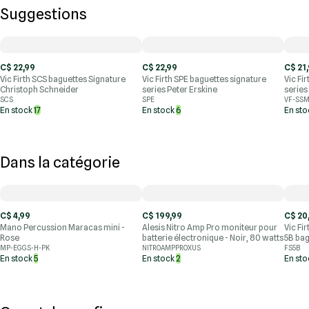
Suggestions
C$ 22,99
C$ 22,99
C$ 21
Vic Firth SCS baguettes Signature
Vic Firth SPE baguettes signature
Vic Fi
Christoph Schneider
series Peter Erskine
series
SCS
SPE
VF-SS
En stock
17
En stock
6
En st
Dans la catégorie
C$ 4,99
C$ 199,99
C$ 20
Mano Percussion Maracas mini -
Alesis Nitro Amp Pro moniteur pour
Vic Fi
Rose
batterie électronique - Noir, 80 watts
5B bag
MP-EGGS-H-PK
NITROAMPPROXUS
FS5B
En stock
5
En stock
2
En st