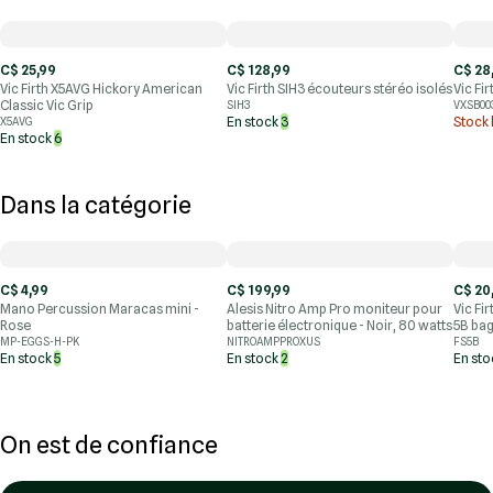
C$ 25,99
C$ 128,99
C$ 28
Vic Firth X5AVG Hickory American
Vic Firth SIH3 écouteurs stéréo isolés
Vic Fi
Classic Vic Grip
SIH3
VXSB00
En stock
3
Stock 
X5AVG
En stock
6
Dans la catégorie
C$ 4,99
C$ 199,99
C$ 20
Mano Percussion Maracas mini -
Alesis Nitro Amp Pro moniteur pour
Vic Fi
Rose
batterie électronique - Noir, 80 watts
5B bag
MP-EGGS-H-PK
NITROAMPPROXUS
FS5B
En stock
5
En stock
2
En st
On est de confiance