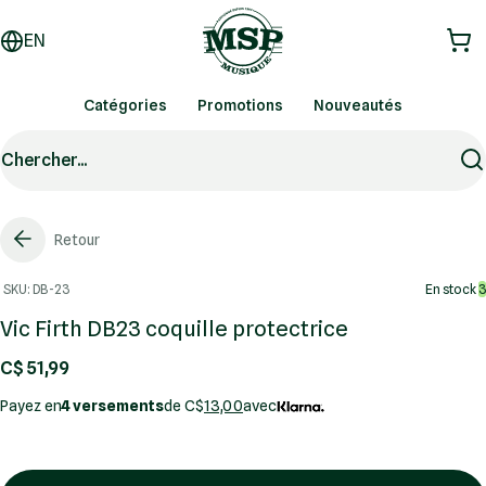
EN
Catégories
Promotions
Nouveautés
Chercher...
Retour
SKU: DB-23
En stock
3
Vic Firth DB23 coquille protectrice
C$ 51,99
Payez en
4 versements
de C$
13,00
avec