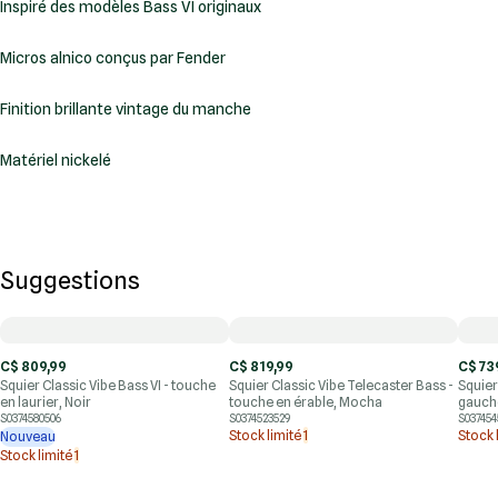
Inspiré des modèles Bass VI originaux
Micros alnico conçus par Fender
Finition brillante vintage du manche
Matériel nickelé
Suggestions
C$ 809,99
C$ 819,99
C$ 73
Squier Classic Vibe Bass VI - touche
Squier Classic Vibe Telecaster Bass -
Squier
en laurier, Noir
touche en érable, Mocha
gauchè
S0374580506
S0374523529
S037454
Stock limité
1
Stock 
Nouveau
Stock limité
1