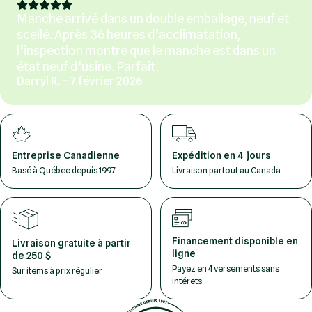
Manche arrivé dans un double emballage, neuf et
scellé. Après 36 heures d’acclimatation,
l’inspection montre que le manche est dans un
état neuf d’usine. Parfait.
Darryl R. – 7 février 2026
Entreprise Canadienne
Expédition en 4 jours
Basé à Québec depuis 1997
Livraison partout au Canada
Financement disponible en
Livraison gratuite à partir
ligne
de 250 $
Payez en 4 versements sans
Sur items à prix régulier
intérets