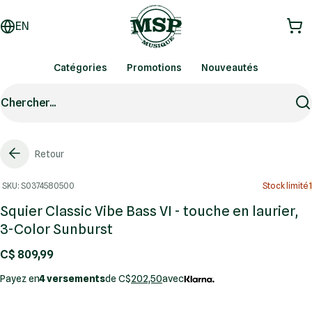
EN
Catégories
Promotions
Nouveautés
Chercher...
Retour
SKU: S0374580500
Stock limité
1
Squier Classic Vibe Bass VI - touche en laurier,
3-Color Sunburst
C$ 809,99
Payez en
4 versements
de C$
202,50
avec