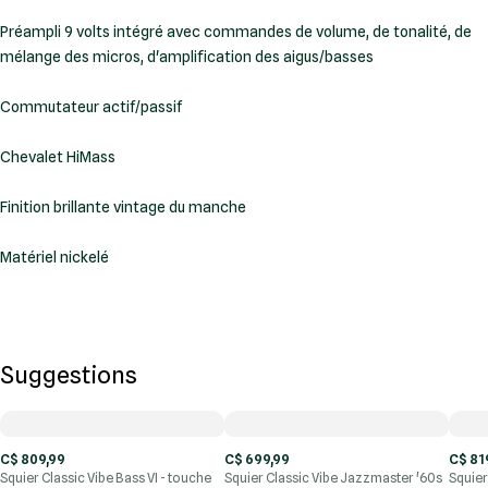
Préampli 9 volts intégré avec commandes de volume, de tonalité, de
mélange des micros, d'amplification des aigus/basses
Commutateur actif/passif
Chevalet HiMass
Finition brillante vintage du manche
Matériel nickelé
Suggestions
C$ 809,99
C$ 699,99
C$ 81
Squier Classic Vibe Bass VI - touche
Squier Classic Vibe Jazzmaster '60s
Squier