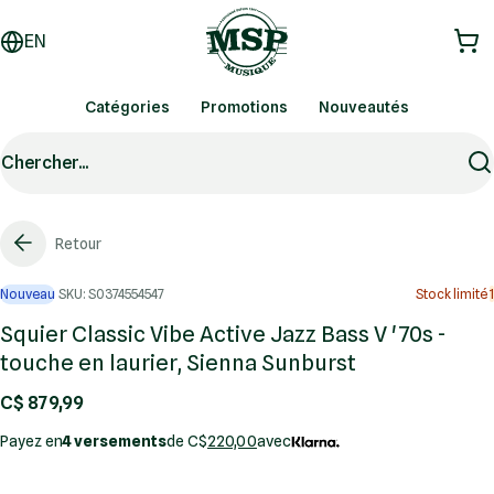
EN
Catégories
Promotions
Nouveautés
Chercher...
Retour
Nouveau
SKU: S0374554547
Stock limité
1
Squier Classic Vibe Active Jazz Bass V '70s -
touche en laurier, Sienna Sunburst
C$ 879,99
Payez en
4 versements
de C$
220,00
avec