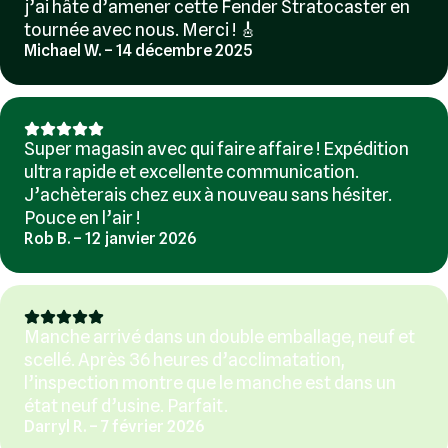
j’ai hâte d’amener cette Fender Stratocaster en
tournée avec nous. Merci ! 🎸
Michael W. – 14 décembre 2025
Super magasin avec qui faire affaire ! Expédition
ultra rapide et excellente communication.
J’achèterais chez eux à nouveau sans hésiter.
Pouce en l’air !
Rob B. – 12 janvier 2026
Manche arrivé dans un double emballage, neuf et
scellé. Après 36 heures d’acclimatation,
l’inspection montre que le manche est dans un
état neuf d’usine. Parfait.
Darryl R. – 7 février 2026