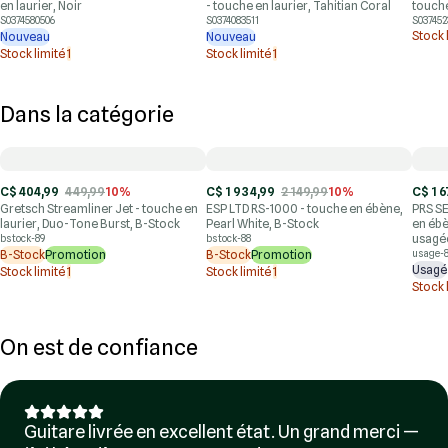
en laurier, Noir
- touche en laurier, Tahitian Coral
touche
S0374580506
S0374083511
S037452
Stock 
Nouveau
Nouveau
Stock limité
1
Stock limité
1
Dans la catégorie
C$ 404,99
449,99
10%
C$ 1 934,99
2 149,99
10%
C$ 1 6
Gretsch Streamliner Jet - touche en
ESP LTD RS-1000 - touche en ébène,
PRS SE
laurier, Duo-Tone Burst, B-Stock
Pearl White, B-Stock
en ébè
usagé
bstock-89
bstock-88
B-Stock
Promotion
B-Stock
Promotion
usage-
Usagé
Stock limité
1
Stock limité
1
Stock 
On est de confiance
Guitare livrée en excellent état. Un grand merci —