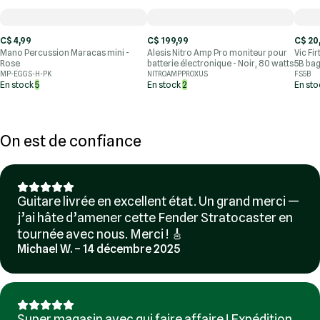
C$ 4,99
C$ 199,99
C$ 20
Mano Percussion Maracas mini -
Alesis Nitro Amp Pro moniteur pour
Vic Fi
Rose
batterie électronique - Noir, 80 watts
5B bag
MP-EGGS-H-PK
NITROAMPPROXUS
FS5B
En stock
5
En stock
2
En st
On est de confiance
Guitare livrée en excellent état. Un grand merci —
j’ai hâte d’amener cette Fender Stratocaster en
tournée avec nous. Merci ! 🎸
Michael W. – 14 décembre 2025
Super magasin avec qui faire affaire ! Expédition