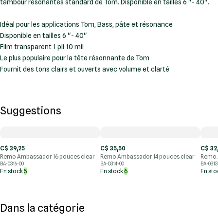
tambour résonantes standard de Tom. Disponible en tailles 6 "- 40".
Idéal pour les applications Tom, Bass, pâte et résonance
Disponible en tailles 6 "- 40"
Film transparent 1 pli 10 mil
Le plus populaire pour la tête résonnante de Tom
Fournit des tons clairs et ouverts avec volume et clarté
Suggestions
C$ 39,25
C$ 35,50
C$ 32
Remo Ambassador 16 pouces clear
Remo Ambassador 14 pouces clear
Remo 
BA-0316-00
BA-0314-00
BA-0313
En stock
5
En stock
6
En st
Dans la catégorie