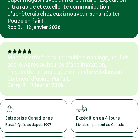
ultra rapide et excellente communication.
J’achèterais chez eux à nouveau sans hésiter.
Pouce en l’air !
Rob B. – 12 janvier 2026
Manche arrivé dans un double emballage, neuf et
scellé. Après 36 heures d’acclimatation,
l’inspection montre que le manche est dans un
état neuf d’usine. Parfait.
Darryl R. – 7 février 2026
Entreprise Canadienne
Expédition en 4 jours
Basé à Québec depuis 1997
Livraison partout au Canada