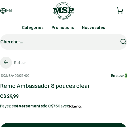
EN
Catégories
Promotions
Nouveautés
Chercher...
Retour
SKU: BA-0308-00
En stock
3
Remo Ambassador 8 pouces clear
C$ 29,99
Payez en
4 versements
de C$
7,50
avec