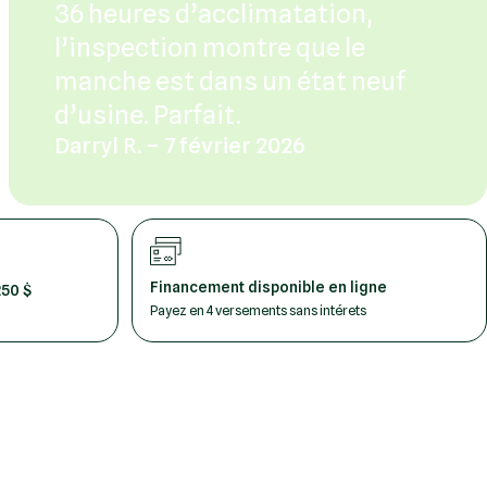
36 heures d’acclimatation,
l’inspection montre que le
manche est dans un état neuf
d’usine. Parfait.
Darryl R. – 7 février 2026
Financement disponible en ligne
250 $
Payez en 4 versements sans intérets