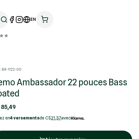
EN
: BR-1122-00
emo Ambassador 22 pouces Bass
oated
 85,49
ez en
4 versements
de C$
21,37
avec