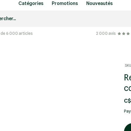
Catégories
Promotions
Nouveautés
rcher...
 de 6 000 articles
2 000 avis
SKU
R
c
C$
Pay