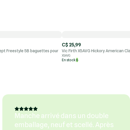
C$ 25,99
ept Freestyle 5B baguettes pour
Vic Firth X5AVG Hickory American Cla
X5AVG
En stock
6
Manche arrivé dans un double
emballage, neuf et scellé. Après