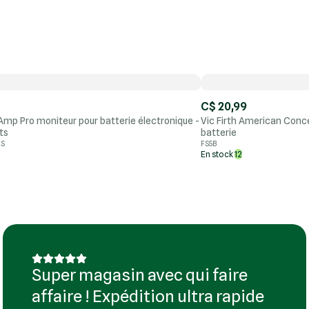
C$ 20,99
 Amp Pro moniteur pour batterie électronique -
Vic Firth American Conc
ts
batterie
US
FS5B
En stock
12
Super magasin avec qui faire
affaire ! Expédition ultra rapide