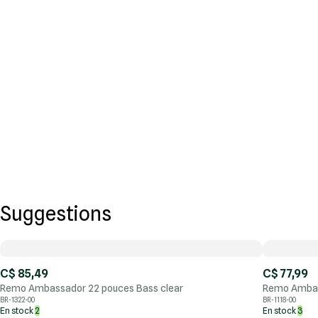
Suggestions
C$ 85,49
C$ 77,99
Remo Ambassador 22 pouces Bass clear
Remo Ambas
BR-1322-00
BR-1118-00
En stock
2
En stock
3