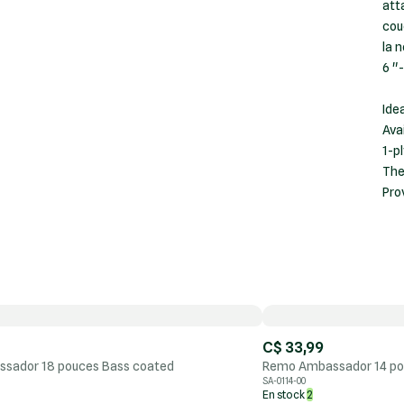
att
cou
la n
6 "-
Ide
Avai
1-p
The
Pro
C$ 33,99
sador 18 pouces Bass coated
Remo Ambassador 14 po
SA-0114-00
En stock
2