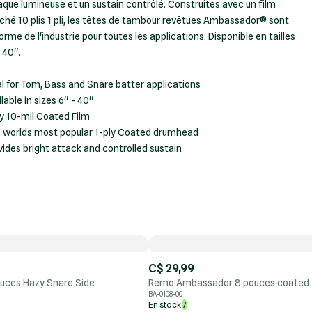
aque lumineuse et un sustain contrôlé. Construites avec un film
ché 10 plis 1 pli, les têtes de tambour revêtues Ambassador® sont
orme de l'industrie pour toutes les applications. Disponible en tailles
 40".
al for Tom, Bass and Snare batter applications
lable in sizes 6" - 40"
ly 10-mil Coated Film
 worlds most popular 1-ply Coated drumhead
vides bright attack and controlled sustain
C$ 29,99
uces Hazy Snare Side
Remo Ambassador 8 pouces coated
BA-0108-00
En stock
7