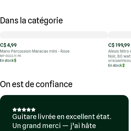
Dans la catégorie
C$ 4,99
C$ 199,99
Mano Percussion Maracas mini - Rose
Alesis Nitro
Noir, 80 wat
MP-EGGS-H-PK
En stock
5
NITROAMPPROX
En stock
2
On est de confiance
Guitare livrée en excellent état.
Un grand merci — j’ai hâte