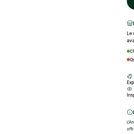
Le 
ava
C
Q
Exp
Ins
L'A
off