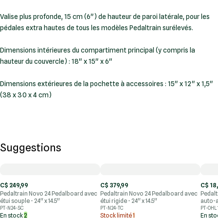
Valise plus profonde, 15 cm (6") de hauteur de paroi latérale, pour les
pédales extra hautes de tous les modèles Pedaltrain surélevés.
Dimensions intérieures du compartiment principal (y compris la
hauteur du couvercle) : 18" x 15" x 6"
Dimensions extérieures de la pochette à accessoires : 15" x 12" x 1,5"
(38 x 30 x 4 cm)
Suggestions
C$ 249,99
C$ 379,99
C$ 18
Pedaltrain Novo 24 Pedalboard avec
Pedaltrain Novo 24 Pedalboard avec
Pedal
étui souple - 24'' x 14.5''
étui rigide - 24'' x 14.5''
auto-a
PT-N24-SC
PT-N24-TC
PT-OHL
En stock
2
Stock limité
1
En st