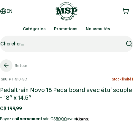
EN
Catégories
Promotions
Nouveautés
Chercher...
Retour
SKU: PT-N18-SC
Stock limité
1
Pedaltrain Novo 18 Pedalboard avec étui souple
- 18'' x 14.5''
C$ 199,99
Payez en
4 versements
de C$
50,00
avec