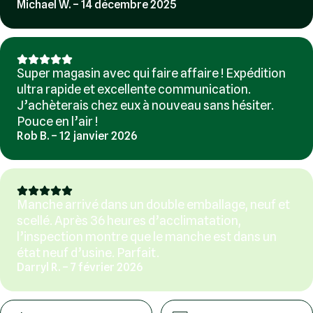
Michael W. – 14 décembre 2025
Super magasin avec qui faire affaire ! Expédition
ultra rapide et excellente communication.
J’achèterais chez eux à nouveau sans hésiter.
Pouce en l’air !
Rob B. – 12 janvier 2026
Manche arrivé dans un double emballage, neuf et
scellé. Après 36 heures d’acclimatation,
l’inspection montre que le manche est dans un
état neuf d’usine. Parfait.
Darryl R. – 7 février 2026