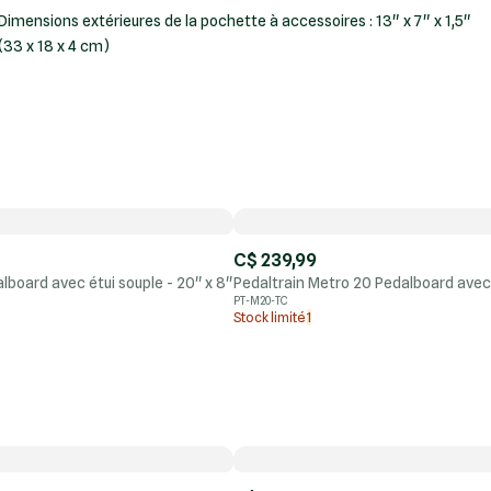
Dimensions extérieures de la pochette à accessoires : 13" x 7" x 1,5"
(33 x 18 x 4 cm)
C$ 239,99
board avec étui souple - 20'' x 8''
Pedaltrain Metro 20 Pedalboard avec ét
PT-M20-TC
Stock limité
1