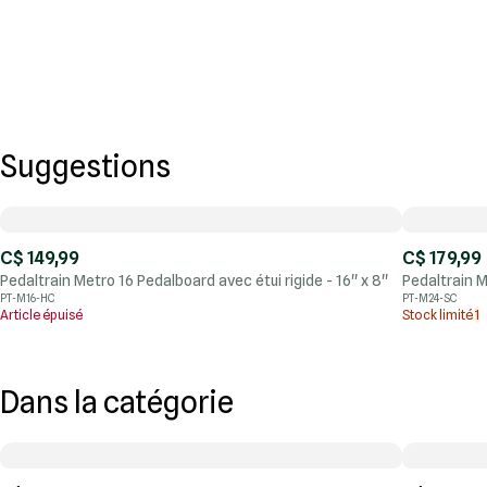
Suggestions
C$ 149,99
C$ 179,99
Pedaltrain Metro 16 Pedalboard avec étui rigide - 16'' x 8''
Pedaltrain M
PT-M16-HC
PT-M24-SC
Article épuisé
Stock limité
1
Dans la catégorie