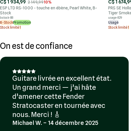
C$ 1 934,99
C$ 1 674,9
2 149,99
10%
ESP LTD RS-1000 - touche en ébène, Pearl White, B-
PRS SE Holl
Stock
Tiger Smoke
bstock-88
usage-829
B-Stock
Promotion
Usagé
Stock limité
1
Stock limité
1
On est de confiance
Guitare livrée en excellent état.
Un grand merci — j’ai hâte
d’amener cette Fender
Stratocaster en tournée avec
nous. Merci ! 🎸
Michael W. – 14 décembre 2025