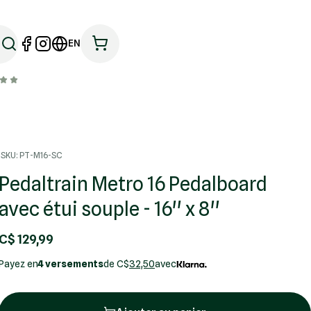
EN
SKU: PT-M16-SC
Pedaltrain Metro 16 Pedalboard
avec étui souple - 16'' x 8''
C$ 129,99
Payez en
4 versements
de C$
32,50
avec