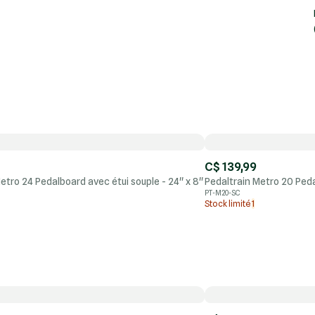
C$ 139,99
etro 24 Pedalboard avec étui souple - 24'' x 8''
Pedaltrain Metro 20 Pedal
PT-M20-SC
Stock limité
1