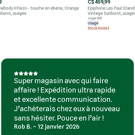
9
C$ 459,99
owbody II Piezo - touche en ébène, Orange
Epiphone Les Paul Stand
burst, usagée
Vintage Sunburst, usagé
usage-830
Usagé
Stock limité
1
Super magasin avec qui faire
affaire ! Expédition ultra rapide
et excellente communication.
J’achèterais chez eux à nouveau
sans hésiter. Pouce en l’air !
Rob B. – 12 janvier 2026