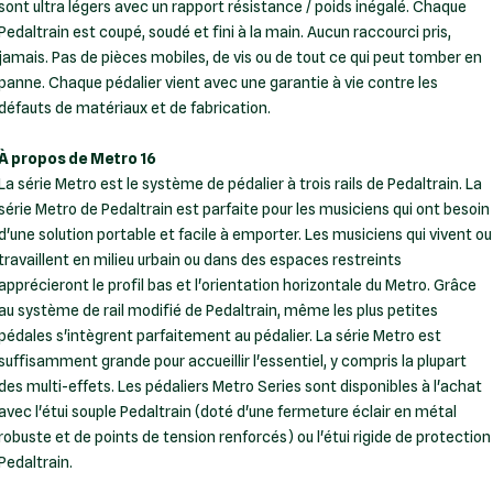
sont ultra légers avec un rapport résistance / poids inégalé. Chaque
Pedaltrain est coupé, soudé et fini à la main. Aucun raccourci pris,
jamais. Pas de pièces mobiles, de vis ou de tout ce qui peut tomber en
panne. Chaque pédalier vient avec une garantie à vie contre les
défauts de matériaux et de fabrication.
À propos de Metro 16
La série Metro est le système de pédalier à trois rails de Pedaltrain. La
série Metro de Pedaltrain est parfaite pour les musiciens qui ont besoin
d'une solution portable et facile à emporter. Les musiciens qui vivent ou
travaillent en milieu urbain ou dans des espaces restreints
apprécieront le profil bas et l'orientation horizontale du Metro. Grâce
au système de rail modifié de Pedaltrain, même les plus petites
pédales s'intègrent parfaitement au pédalier. La série Metro est
suffisamment grande pour accueillir l'essentiel, y compris la plupart
des multi-effets. Les pédaliers Metro Series sont disponibles à l'achat
avec l'étui souple Pedaltrain (doté d'une fermeture éclair en métal
robuste et de points de tension renforcés) ou l'étui rigide de protection
Pedaltrain.