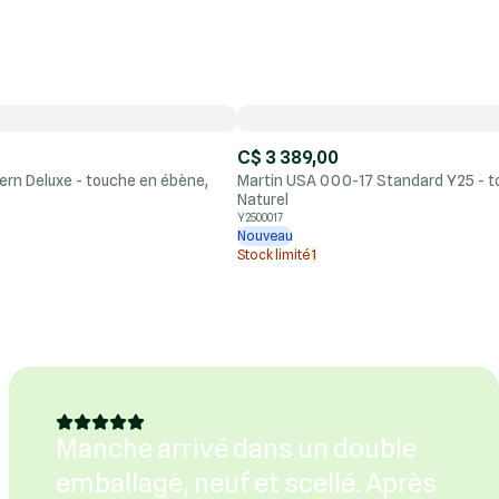
C$ 3 389,00
rn Deluxe - touche en ébène,
Martin USA 000-17 Standard Y25 - t
Naturel
Y2500017
Nouveau
Stock limité
1
Manche arrivé dans un double
emballage, neuf et scellé. Après