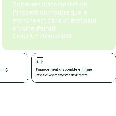
36 heures d’acclimatation,
l’inspection montre que le
manche est dans un état neuf
d’usine. Parfait.
Darryl R. – 7 février 2026
Financement disponible en ligne
250 $
Payez en 4 versements sans intérets