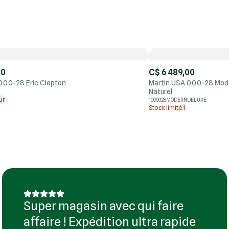
00
C$ 6 489,00
000-28 Eric Clapton
Martin USA 000-28 Mode
Naturel
ur
1000028MODERNDELUXE
Stock limité
1
Super magasin avec qui faire
affaire ! Expédition ultra rapide