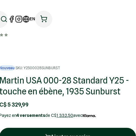
EN
Nouveau
SKU: Y2500028SUNBURST
Martin USA 000-28 Standard Y25 -
touche en ébène, 1935 Sunburst
C$ 5 329,99
Payez en
4 versements
de C$
1 332,50
avec