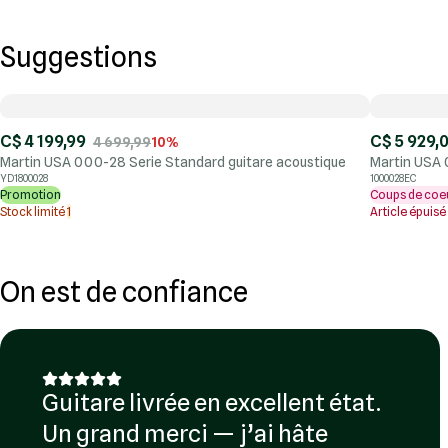
Suggestions
C$ 4 199,99
C$ 5 929,
4 699,99
10%
Martin USA 000-28 Serie Standard guitare acoustique
Martin USA 
YD1800028
1000028EC
Promotion
Coups de coe
Stock limité
1
Article épuisé
On est de confiance
Guitare livrée en excellent état.
Un grand merci — j’ai hâte