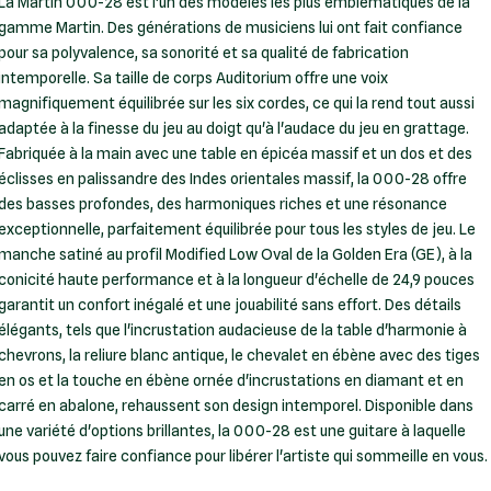
La Martin 000-28 est l'un des modèles les plus emblématiques de la
gamme Martin. Des générations de musiciens lui ont fait confiance
pour sa polyvalence, sa sonorité et sa qualité de fabrication
intemporelle. Sa taille de corps Auditorium offre une voix
magnifiquement équilibrée sur les six cordes, ce qui la rend tout aussi
adaptée à la finesse du jeu au doigt qu'à l'audace du jeu en grattage.
Fabriquée à la main avec une table en épicéa massif et un dos et des
éclisses en palissandre des Indes orientales massif, la 000-28 offre
des basses profondes, des harmoniques riches et une résonance
exceptionnelle, parfaitement équilibrée pour tous les styles de jeu. Le
manche satiné au profil Modified Low Oval de la Golden Era (GE), à la
conicité haute performance et à la longueur d'échelle de 24,9 pouces
garantit un confort inégalé et une jouabilité sans effort. Des détails
élégants, tels que l'incrustation audacieuse de la table d'harmonie à
chevrons, la reliure blanc antique, le chevalet en ébène avec des tiges
en os et la touche en ébène ornée d'incrustations en diamant et en
carré en abalone, rehaussent son design intemporel. Disponible dans
une variété d'options brillantes, la 000-28 est une guitare à laquelle
vous pouvez faire confiance pour libérer l'artiste qui sommeille en vous.