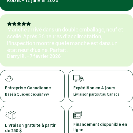
Rob B. – 12 janvier 2026
Manche arrivé dans un double emballage, neuf et
scellé. Après 36 heures d’acclimatation,
l’inspection montre que le manche est dans un
état neuf d’usine. Parfait.
Darryl R. – 7 février 2026
Entreprise Canadienne
Expédition en 4 jours
Basé à Québec depuis 1997
Livraison partout au Canada
Financement disponible en
Livraison gratuite à partir
ligne
de 250 $