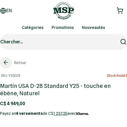
EN
Catégories
Promotions
Nouveautés
Chercher...
Retour
SKU: Y25D28
Stock limité
1
Martin USA D-28 Standard Y25 - touche en
ébène, Naturel
C$ 4 949,00
Payez en
4 versements
de C$
1 237,25
avec