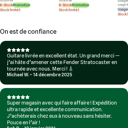
usagé
bstock-89
bstock-88
B-Stock
Promotion
B-Stock
Promotion
usage-
Usagé
Stock limité
1
Stock limité
1
Stock 
On est de confiance
Guitare livrée en excellent état. Un grand merci —
j’ai hâte d’amener cette Fender Stratocaster en
tournée avec nous. Merci ! 🎸
Michael W. – 14 décembre 2025
Super magasin avec qui faire affaire ! Expédition
ultra rapide et excellente communication.
J’achèterais chez eux à nouveau sans hésiter.
Pouce en l’air !