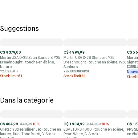
Suggestions
C$ 4 379,00
C$ 4 999,99
C$ 5 
Martin USA D-28 Satin Standard Y25
Martin USA D-28 Standard Y25
Martin
Dreadnought - touche en ébène,
Dreadnought - touche en ébène, 1935
Signat
Naturel
Sunburst
D28BIL
Y25D28SATIN
Y25D28SUNBURST
Nouve
Stock limité
1
Stock limité
1
Stock 
Dans la catégorie
C$ 404,99
449,99
10%
C$ 1 934,99
2 149,99
10%
C$ 1 6
Gretsch Streamliner Jet - touche en
ESP LTD RS-1000 - touche en ébène,
PRS SE
laurier, Duo-Tone Burst, B-Stock
Pearl White, B-Stock
en ébè