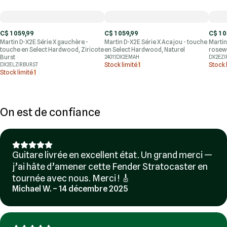
C$ 1 059,99
C$ 1 059,99
C$ 1 
Martin D-X2E Série X gauchère -
Martin D-X2E Série X Acajou - touche
Martin
touche en Select Hardwood, Ziricote
en Select Hardwood, Naturel
rosewo
Burst
24011DX2EMAH
DX2EZI
Stock limité
1
Stock 
DX2ELZIRBURST
Stock limité
1
On est de confiance
Guitare livrée en excellent état. Un grand merci —
j’ai hâte d’amener cette Fender Stratocaster en
tournée avec nous. Merci ! 🎸
Michael W. – 14 décembre 2025