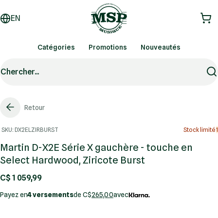
EN
Catégories
Promotions
Nouveautés
Chercher...
Retour
SKU: DX2ELZIRBURST
Stock limité
1
Martin D-X2E Série X gauchère - touche en
Select Hardwood, Ziricote Burst
C$ 1 059,99
Payez en
4 versements
de C$
265,00
avec