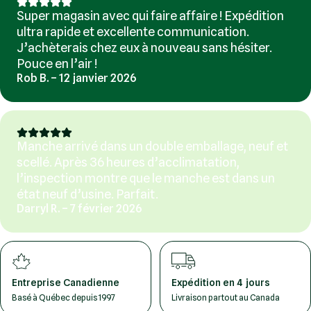
Super magasin avec qui faire affaire ! Expédition
ultra rapide et excellente communication.
J’achèterais chez eux à nouveau sans hésiter.
Pouce en l’air !
Rob B. – 12 janvier 2026
Manche arrivé dans un double emballage, neuf et
scellé. Après 36 heures d’acclimatation,
l’inspection montre que le manche est dans un
état neuf d’usine. Parfait.
Darryl R. – 7 février 2026
Entreprise Canadienne
Expédition en 4 jours
Basé à Québec depuis 1997
Livraison partout au Canada