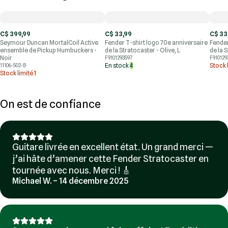
C$ 399,99
C$ 33,99
C$ 33
Seymour Duncan MortalCoil Active
Fender T-shirt logo 70e anniversaire
Fender
ensemble de Pickup Humbuckers -
de la Stratocaster - Olive, L
de la 
Noir
F9101293597
F910129
En stock
4
Stock 
11106-502-B
Stock limité
1
On est de confiance
Guitare livrée en excellent état. Un grand merci —
j’ai hâte d’amener cette Fender Stratocaster en
tournée avec nous. Merci ! 🎸
Michael W. – 14 décembre 2025