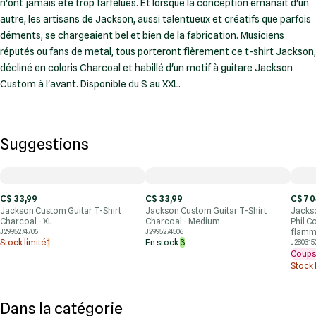
n'ont jamais été trop farfelues. Et lorsque la conception émanait d'un
autre, les artisans de Jackson, aussi talentueux et créatifs que parfois
déments, se chargeaient bel et bien de la fabrication. Musiciens
réputés ou fans de metal, tous porteront fièrement ce t-shirt Jackson,
décliné en coloris Charcoal et habillé d'un motif à guitare Jackson
Custom à l'avant. Disponible du S au XXL.
Suggestions
C$ 33,99
C$ 33,99
C$ 7 
Jackson Custom Guitar T-Shirt
Jackson Custom Guitar T-Shirt
Jacks
Charcoal - XL
Charcoal - Medium
Phil C
flammé
J2995274706
J2995274506
Stock limité
1
En stock
3
J280315
Coups
Stock 
Dans la catégorie