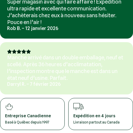
Super magasin avec qui faire affaire ! Expédition
ultra rapide et excellente communication.
J’achèterais chez eux à nouveau sans hésiter.
Pouce en l’air !
Rob B. – 12 janvier 2026
Manche arrivé dans un double emballage, neuf et
scellé. Après 36 heures d’acclimatation,
l’inspection montre que le manche est dans un
état neuf d’usine. Parfait.
Darryl R. – 7 février 2026
Entreprise Canadienne
Expédition en 4 jours
Basé à Québec depuis 1997
Livraison partout au Canada