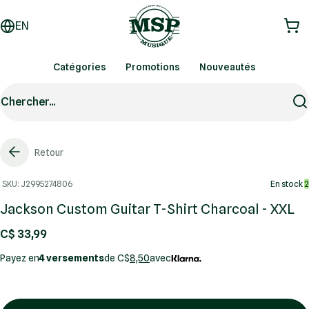
EN
Catégories
Promotions
Nouveautés
Chercher...
Retour
SKU: J2995274806
En stock
2
Jackson Custom Guitar T-Shirt Charcoal - XXL
C$ 33,99
Payez en
4 versements
de C$
8,50
avec