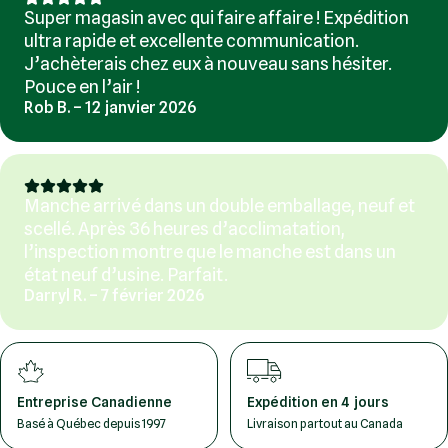
Super magasin avec qui faire affaire ! Expédition
ultra rapide et excellente communication.
J’achèterais chez eux à nouveau sans hésiter.
Pouce en l’air !
Rob B. – 12 janvier 2026
Manche arrivé dans un double emballage, neuf et
scellé. Après 36 heures d’acclimatation,
l’inspection montre que le manche est dans un
état neuf d’usine. Parfait.
Darryl R. – 7 février 2026
Entreprise Canadienne
Expédition en 4 jours
Basé à Québec depuis 1997
Livraison partout au Canada