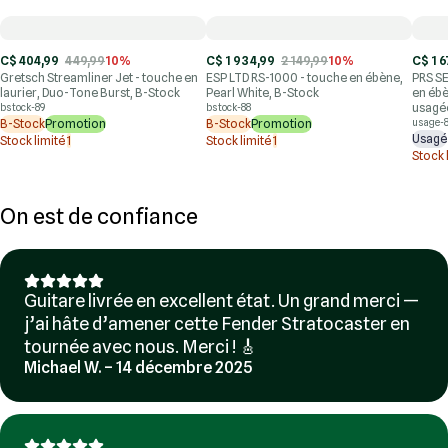
C$ 404,99
449,99
10%
C$ 1 934,99
2 149,99
10%
C$ 1 6
Gretsch Streamliner Jet - touche en
ESP LTD RS-1000 - touche en ébène,
PRS SE
laurier, Duo-Tone Burst, B-Stock
Pearl White, B-Stock
en ébè
usagé
bstock-89
bstock-88
B-Stock
Promotion
B-Stock
Promotion
usage-
Usagé
Stock limité
1
Stock limité
1
Stock 
On est de confiance
Guitare livrée en excellent état. Un grand merci —
j’ai hâte d’amener cette Fender Stratocaster en
tournée avec nous. Merci ! 🎸
Michael W. – 14 décembre 2025