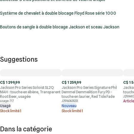
Système de chevalet à double blocage Floyd Rose série 1000
Boutons de sangle à double blocage Jackson et sceau Jackson
Suggestions
C$ 1 299,99
C$ 1 259,99
C$ 1 
Jackson Pro Series Soloist SL2Q
Jackson Pro Series Signature Phil
Jackso
MAH - touche en ébène, Transparent
Demmel Demmelition Fury PD -
touche
Root Beer, usagée
touche en laurier, Red Tide Fade
J291441
Articl
usage-717
J2916063533
Usagé
Nouveau
Stock limité
1
Stock limité
1
Dans la catégorie