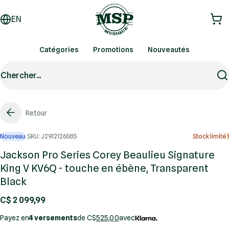
EN
Catégories
Promotions
Nouveautés
Chercher...
Retour
Nouveau
SKU: J2912126585
Stock limité
1
Jackson Pro Series Corey Beaulieu Signature
King V KV6Q - touche en ébène, Transparent
Black
C$ 2 099,99
Payez en
4 versements
de C$
525,00
avec