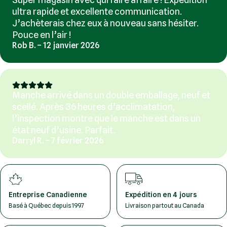
ultra rapide et excellente communication.
J’achèterais chez eux à nouveau sans hésiter.
Pouce en l’air !
Rob B. – 12 janvier 2026
Manche arrivé dans un double emballage, neuf et
scellé. Après 36 heures d’acclimatation,
l’inspection montre que le manche est dans un
état neuf d’usine. Parfait.
Darryl R. – 7 février 2026
Entreprise Canadienne
Expédition en 4 jours
Basé à Québec depuis 1997
Livraison partout au Canada