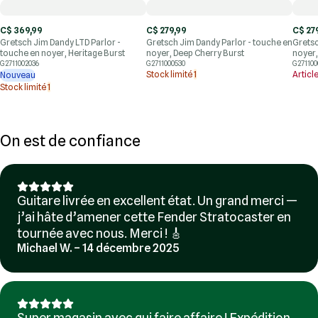
C$ 369,99
C$ 279,99
C$ 27
Gretsch Jim Dandy LTD Parlor -
Gretsch Jim Dandy Parlor - touche en
Gretsc
touche en noyer, Heritage Burst
noyer, Deep Cherry Burst
noyer,
G2711002036
G2711000530
G271100
Stock limité
1
Articl
Nouveau
Stock limité
1
On est de confiance
Guitare livrée en excellent état. Un grand merci —
j’ai hâte d’amener cette Fender Stratocaster en
tournée avec nous. Merci ! 🎸
Michael W. – 14 décembre 2025
Super magasin avec qui faire affaire ! Expédition