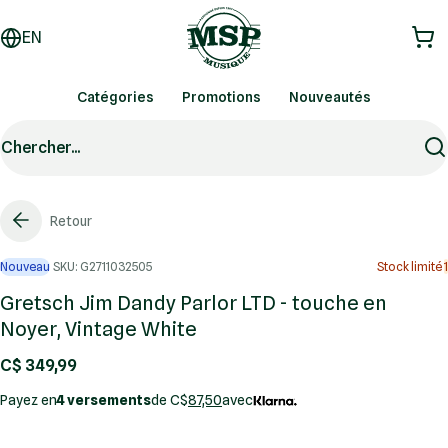
EN
Catégories
Promotions
Nouveautés
Chercher...
Retour
Nouveau
SKU: G2711032505
Stock limité
1
Gretsch Jim Dandy Parlor LTD - touche en
Noyer, Vintage White
C$ 349,99
Payez en
4 versements
de C$
87,50
avec