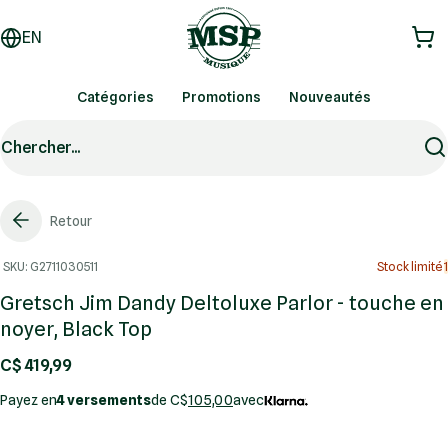
EN
Catégories
Promotions
Nouveautés
Chercher...
Retour
SKU: G2711030511
Stock limité
1
Gretsch Jim Dandy Deltoluxe Parlor - touche en
noyer, Black Top
C$ 419,99
Payez en
4 versements
de C$
105,00
avec