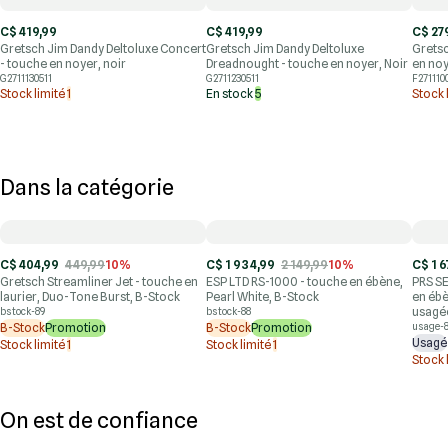
C$ 419,99
C$ 419,99
C$ 27
Gretsch Jim Dandy Deltoluxe Concert
Gretsch Jim Dandy Deltoluxe
Gretsc
- touche en noyer, noir
Dreadnought - touche en noyer, Noir
en noy
G2711130511
G2711230511
F271110
Stock limité
1
En stock
5
Stock 
Dans la catégorie
C$ 404,99
449,99
10%
C$ 1 934,99
2 149,99
10%
C$ 1 6
Gretsch Streamliner Jet - touche en
ESP LTD RS-1000 - touche en ébène,
PRS SE
laurier, Duo-Tone Burst, B-Stock
Pearl White, B-Stock
en ébè
usagé
bstock-89
bstock-88
B-Stock
Promotion
B-Stock
Promotion
usage-
Usagé
Stock limité
1
Stock limité
1
Stock 
On est de confiance