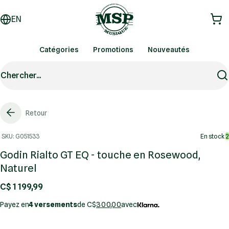
EN
Catégories
Promotions
Nouveautés
Chercher...
Retour
SKU: G051533
En stock
2
Godin Rialto GT EQ - touche en Rosewood,
Naturel
C$ 1 199,99
Payez en
4 versements
de C$
300,00
avec