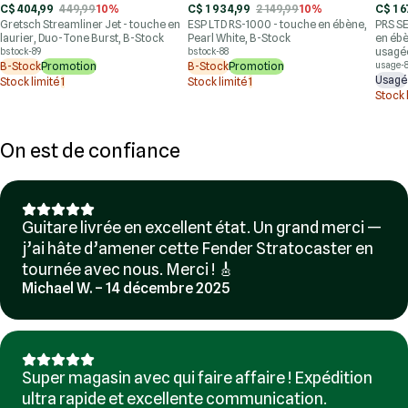
C$ 404,99
449,99
10%
C$ 1 934,99
2 149,99
10%
C$ 1 6
Gretsch Streamliner Jet - touche en
ESP LTD RS-1000 - touche en ébène,
PRS SE
laurier, Duo-Tone Burst, B-Stock
Pearl White, B-Stock
en ébè
usagé
bstock-89
bstock-88
B-Stock
Promotion
B-Stock
Promotion
usage-
Usagé
Stock limité
1
Stock limité
1
Stock 
On est de confiance
Guitare livrée en excellent état. Un grand merci —
j’ai hâte d’amener cette Fender Stratocaster en
tournée avec nous. Merci ! 🎸
Michael W. – 14 décembre 2025
Super magasin avec qui faire affaire ! Expédition
ultra rapide et excellente communication.