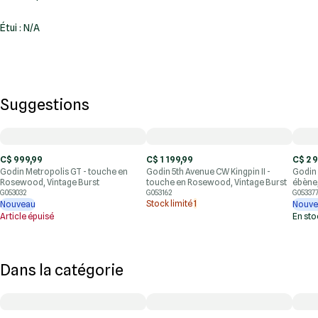
Étui : N/A
Suggestions
C$ 999,99
C$ 1 199,99
C$ 2 
Godin Metropolis GT - touche en
Godin 5th Avenue CW Kingpin II -
Godin 
Rosewood, Vintage Burst
touche en Rosewood, Vintage Burst
ébène,
G053032
G053162
G05337
Stock limité
1
Nouveau
Nouve
Article épuisé
En st
Dans la catégorie