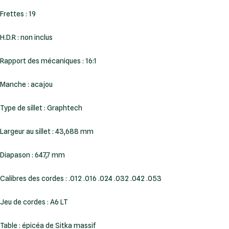
Frettes : 19
H.D.R : non inclus
Rapport des mécaniques : 16:1
Manche : acajou
Type de sillet : Graphtech
Largeur au sillet : 43,688 mm
Diapason : 647,7 mm
Calibres des cordes : .012 .016 .024 .032 .042 .053
Jeu de cordes : A6 LT
Table : épicéa de Sitka massif