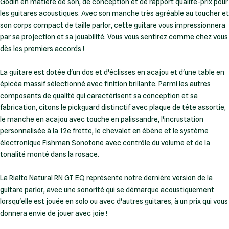
Godin en matière de son, de conception et de rapport qualité-prix pour
les guitares acoustiques. Avec son manche très agréable au toucher et
son corps compact de taille parlor, cette guitare vous impressionnera
par sa projection et sa jouabilité. Vous vous sentirez comme chez vous
dès les premiers accords !
La guitare est dotée d'un dos et d'éclisses en acajou et d'une table en
épicéa massif sélectionné avec finition brillante. Parmi les autres
composants de qualité qui caractérisent sa conception et sa
fabrication, citons le pickguard distinctif avec plaque de tête assortie,
le manche en acajou avec touche en palissandre, l'incrustation
personnalisée à la 12e frette, le chevalet en ébène et le système
électronique Fishman Sonotone avec contrôle du volume et de la
tonalité monté dans la rosace.
La Rialto Natural RN GT EQ représente notre dernière version de la
guitare parlor, avec une sonorité qui se démarque acoustiquement
lorsqu'elle est jouée en solo ou avec d'autres guitares, à un prix qui vous
donnera envie de jouer avec joie !