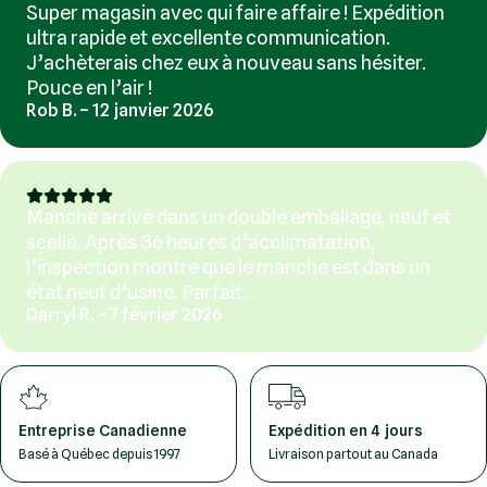
Super magasin avec qui faire affaire ! Expédition
ultra rapide et excellente communication.
J’achèterais chez eux à nouveau sans hésiter.
Pouce en l’air !
Rob B. – 12 janvier 2026
Manche arrivé dans un double emballage, neuf et
scellé. Après 36 heures d’acclimatation,
l’inspection montre que le manche est dans un
état neuf d’usine. Parfait.
Darryl R. – 7 février 2026
Entreprise Canadienne
Expédition en 4 jours
Basé à Québec depuis 1997
Livraison partout au Canada