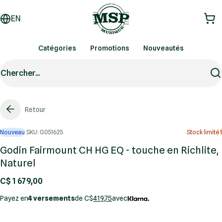
EN
Catégories
Promotions
Nouveautés
Chercher...
Retour
Nouveau
SKU: G051625
Stock limité
1
Godin Fairmount CH HG EQ - touche en Richlite,
Naturel
C$ 1 679,00
Payez en
4 versements
de C$
419,75
avec