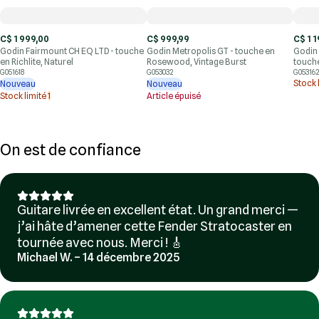
C$ 1 999,00
C$ 999,99
C$ 1 1
Godin Fairmount CH EQ LTD - touche
Godin Metropolis GT - touche en
Godin 
en Richlite, Naturel
Rosewood, Vintage Burst
touche
G051618
G053032
G053162
Stock 
Nouveau
Nouveau
Stock limité
1
Article épuisé
On est de confiance
Guitare livrée en excellent état. Un grand merci —
j’ai hâte d’amener cette Fender Stratocaster en
tournée avec nous. Merci ! 🎸
Michael W. – 14 décembre 2025