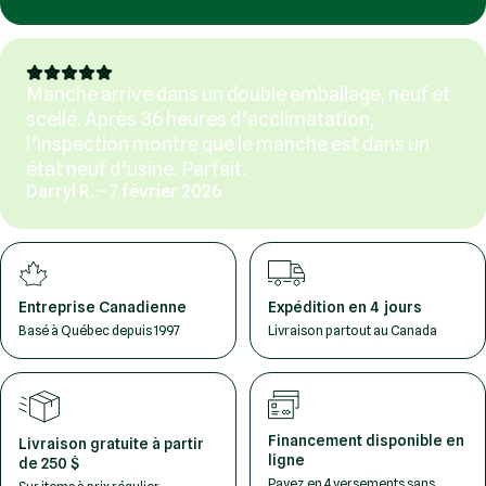
Manche arrivé dans un double emballage, neuf et
scellé. Après 36 heures d’acclimatation,
l’inspection montre que le manche est dans un
état neuf d’usine. Parfait.
Darryl R. – 7 février 2026
Entreprise Canadienne
Expédition en 4 jours
Basé à Québec depuis 1997
Livraison partout au Canada
Financement disponible en
Livraison gratuite à partir
ligne
de 250 $
Payez en 4 versements sans