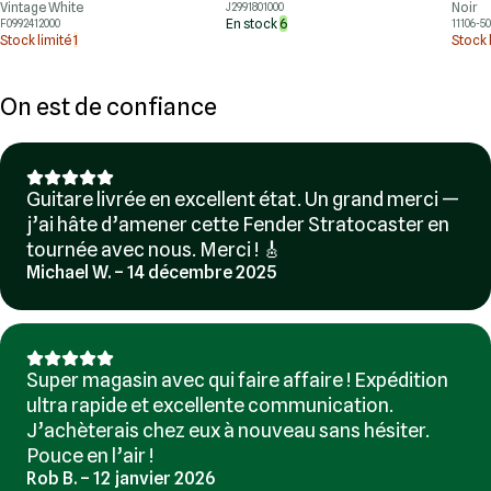
Vintage White
Noir
J2991801000
En stock
6
F0992412000
11106-5
Stock limité
1
Stock 
On est de confiance
Guitare livrée en excellent état. Un grand merci —
j’ai hâte d’amener cette Fender Stratocaster en
tournée avec nous. Merci ! 🎸
Michael W. – 14 décembre 2025
Super magasin avec qui faire affaire ! Expédition
ultra rapide et excellente communication.
J’achèterais chez eux à nouveau sans hésiter.
Pouce en l’air !
Rob B. – 12 janvier 2026