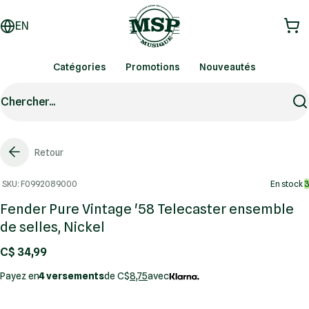
EN
Catégories
Promotions
Nouveautés
Chercher...
Retour
SKU: F0992089000
En stock
3
Fender Pure Vintage '58 Telecaster ensemble
de selles, Nickel
C$ 34,99
Payez en
4 versements
de C$
8,75
avec