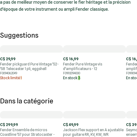
a pas de meilleur moyen de conserver le fier héritage et la précision
d'époque de votre instrument ou ampli Fender classique.
Suggestions
C$ 29,99
C$ 16,99
C$ 16
Fender pickguard Pure Vintage '52-
Fender Pure Vintage vis
Fender
'58 Telecaster 1 pli, eggshell
d'amplificateurs - 12
amplif
F0094062049
F0992094000
F099094
Stock limité
1
En stock
3
En st
Dans la catégorie
C$ 299,99
C$ 49,99
C$ 39
Fender Ensemble de micros
Jackson Flex support en A ajustable
Seymo
Coastline '57 pour Stratocaster -
pour guitare RR, KV, KW, WR
ensem