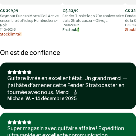
C$ 399,99
C$ 33,99
C$ 33
Seymour Duncan MortalCoil Active
Fender T-shirt logo 70e anniversaire
Fender
ensemble de Pickup Humbuckers -
de la Stratocaster - Olive, L
de la 
Noir
F9101293597
F910129
En stock
4
Stock 
11106-502-B
Stock limité
1
On est de confiance
Guitare livrée en excellent état. Un grand merci —
j’ai hâte d’amener cette Fender Stratocaster en
tournée avec nous. Merci ! 🎸
Michael W. – 14 décembre 2025
Super magasin avec qui faire affaire ! Expédition
ultra rapide et excellente communication.