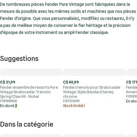
De nombreuses pièces Fender Pure Vintage sont fabriquées dans la
mesure du possible avec les mêmes outils et machines que nos pièces
Fender d'origine. Que vous personnalisiez, modifiiez ou restaurez, il n'y
a pas de meilleur moyen de conserver le fier héritage et la précision
d'époque de votre instrument ou ampli Fender classique.
Suggestions
C$ 21,99
C$ 40,99
C$ 17
Fender ensemble de ressorts Pure
Fender tremolo pour Stratocaster
Fender
Vintage Stratocaster Tremolo
Vintage-Style Standard Series,
Ameri
Spring/Claw Kit - Nickel
chrome
F099205
En st
F0992084000
F0071014049
En stock
2
Stock limité
1
Dans la catégorie