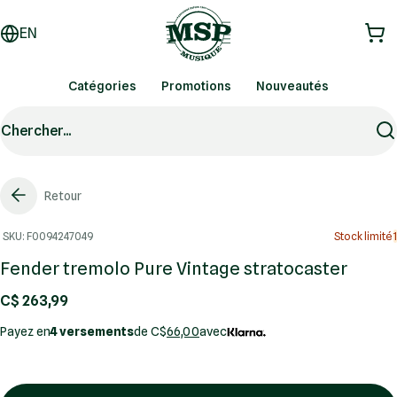
EN
Catégories
Promotions
Nouveautés
Chercher...
Retour
SKU: F0094247049
Stock limité
1
Fender tremolo Pure Vintage stratocaster
C$ 263,99
Payez en
4 versements
de C$
66,00
avec