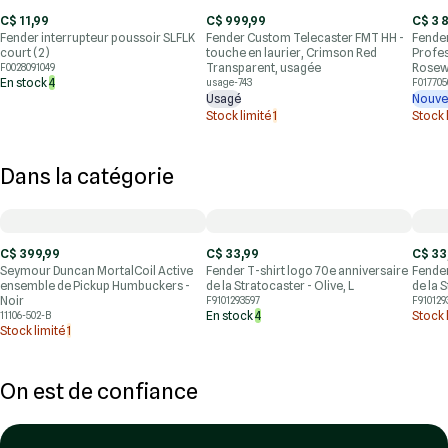
C$ 11,99
C$ 999,99
C$ 3 
Fender interrupteur poussoir SLFLK
Fender Custom Telecaster FMT HH -
Fender
court (2)
touche en laurier, Crimson Red
Profes
Transparent, usagée
Rosew
F0028091049
En stock
4
usage-743
F017705
Usagé
Nouve
Stock limité
1
Stock 
Dans la catégorie
C$ 399,99
C$ 33,99
C$ 33
Seymour Duncan MortalCoil Active
Fender T-shirt logo 70e anniversaire
Fender
ensemble de Pickup Humbuckers -
de la Stratocaster - Olive, L
de la 
Noir
F9101293597
F910129
En stock
4
Stock 
11106-502-B
Stock limité
1
On est de confiance