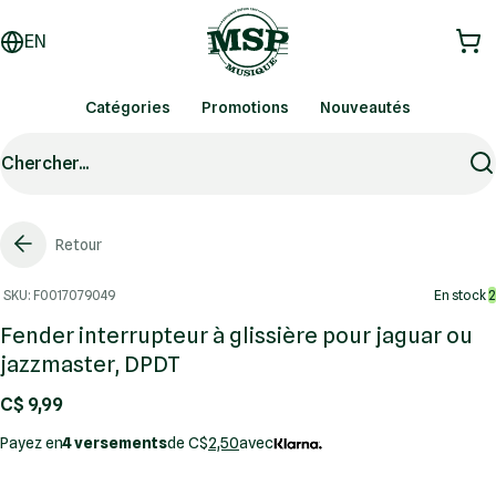
EN
Catégories
Promotions
Nouveautés
Chercher...
Retour
SKU: F0017079049
En stock
2
Fender interrupteur à glissière pour jaguar ou
jazzmaster, DPDT
C$ 9,99
Payez en
4 versements
de C$
2,50
avec