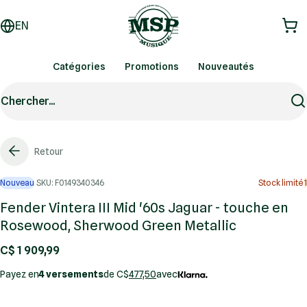
EN
Catégories
Promotions
Nouveautés
Chercher...
Retour
Nouveau
SKU: F0149340346
Stock limité
1
Fender Vintera III Mid '60s Jaguar - touche en
Rosewood, Sherwood Green Metallic
C$ 1 909,99
Payez en
4 versements
de C$
477,50
avec