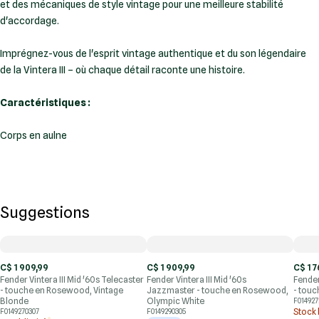
et des mécaniques de style vintage pour une meilleure stabilité
d'accordage.
Imprégnez-vous de l'esprit vintage authentique et du son légendaire
de la Vintera III – où chaque détail raconte une histoire.
Caractéristiques :
Corps en aulne
Suggestions
C$ 1 909,99
C$ 1 909,99
C$ 1 7
Fender Vintera III Mid '60s Telecaster
Fender Vintera III Mid '60s
Fender
- touche en Rosewood, Vintage
Jazzmaster - touche en Rosewood,
- touc
Blonde
Olympic White
F014927
Stock 
F0149270307
F0149290305