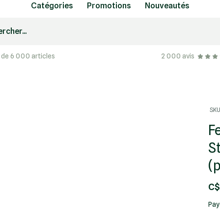
Catégories
Promotions
Nouveautés
rcher...
 de 6 000 articles
2 000 avis
SKU
F
S
(
C$
Pay