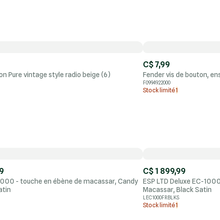
C$ 7,99
n Pure vintage style radio beige (6)
Fender vis de bouton, e
F0994922000
Stock limité
1
9
C$ 1 899,99
000 - touche en ébène de macassar, Candy
ESP LTD Deluxe EC-1000
atin
Macassar, Black Satin
LEC1000FRBLKS
Stock limité
1