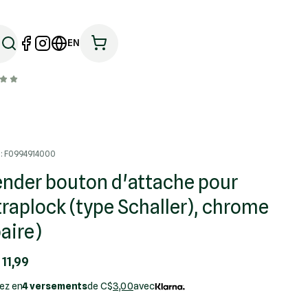
EN
: F0994914000
ender bouton d'attache pour
traplock (type Schaller), chrome
paire)
 11,99
ez en
4 versements
de C$
3,00
avec