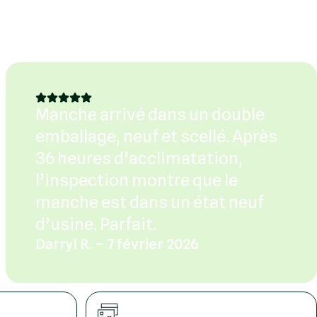
Manche arrivé dans un double
emballage, neuf et scellé. Après
36 heures d’acclimatation,
l’inspection montre que le
manche est dans un état neuf
d’usine. Parfait.
Darryl R. – 7 février 2026