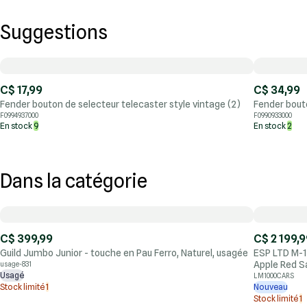
Suggestions
C$ 17,99
C$ 34,99
Fender bouton de selecteur telecaster style vintage (2)
Fender bouto
F0994937000
F0990933000
En stock
9
En stock
2
Dans la catégorie
C$ 399,99
C$ 2 199,9
Guild Jumbo Junior - touche en Pau Ferro, Naturel, usagée
ESP LTD M-1
Apple Red S
usage-831
Usagé
LM1000CARS
Stock limité
1
Nouveau
Stock limité
1