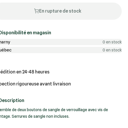
En rupture de stock
Disponibilité en magasin
harny
0 en stock
uébec
0 en stock
édition en 24-48 heures
pection rigoureuse avant livraison
Description
emble de deux boutons de sangle de verrouillage avec vis de
tage.
Serrures de sangle non incluses.