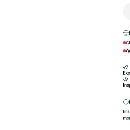
C
Q
Exp
Ins
Ens
mon