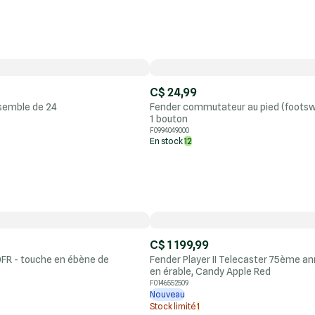
C$ 24,99
nsemble de 24
Fender commutateur au pied (foots
1 bouton
F0994049000
En stock
12
C$ 1 199,99
FR - touche en ébène de
Fender Player II Telecaster 75ème an
en érable, Candy Apple Red
F0146552509
Nouveau
Stock limité
1