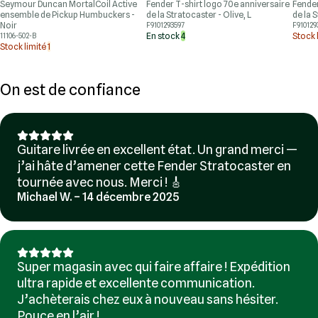
Seymour Duncan MortalCoil Active
Fender T-shirt logo 70e anniversaire
Fender
ensemble de Pickup Humbuckers -
de la Stratocaster - Olive, L
de la 
Noir
F9101293597
F910129
En stock
4
Stock 
11106-502-B
Stock limité
1
On est de confiance
Guitare livrée en excellent état. Un grand merci —
j’ai hâte d’amener cette Fender Stratocaster en
tournée avec nous. Merci ! 🎸
Michael W. – 14 décembre 2025
Super magasin avec qui faire affaire ! Expédition
ultra rapide et excellente communication.
J’achèterais chez eux à nouveau sans hésiter.
Pouce en l’air !