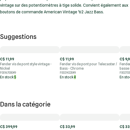
vintage sur des potentiomètres à tige solide. Convient également aux
boutons de commande American Vintage '62 Jazz Bass.
Suggestions
C$ 11,99
C$ 11,99
C$ 9,
Fender vis de pont style vintage -
Fender vis de pont pour Telecaster /
Fender
Nickel
Bass - Chrome
basse 
F0016700049
F0021422049
F002703
En stock
5
En stock
4
En st
Dans la catégorie
C$ 399,99
C$ 33,99
C$ 33