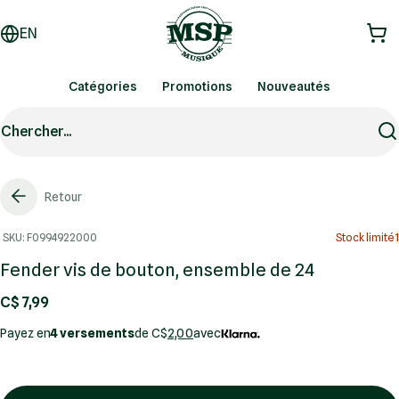
EN
Catégories
Promotions
Nouveautés
Chercher...
Retour
SKU: F0994922000
Stock limité
1
Fender vis de bouton, ensemble de 24
C$ 7,99
Payez en
4 versements
de C$
2,00
avec