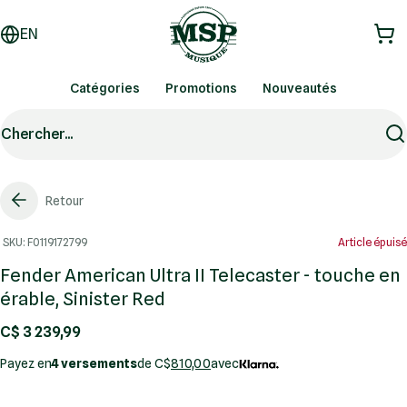
EN
Catégories
Promotions
Nouveautés
Chercher...
Retour
SKU: F0119172799
Article épuisé
Fender American Ultra II Telecaster - touche en
érable, Sinister Red
C$ 3 239,99
Payez en
4 versements
de C$
810,00
avec