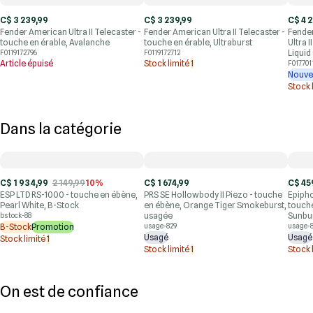
C$ 3 239,99
C$ 3 239,99
C$ 4 
Fender American Ultra II Telecaster -
Fender American Ultra II Telecaster -
Fender
touche en érable, Avalanche
touche en érable, Ultraburst
Ultra 
Liquid
F0119172796
F0119172712
Article épuisé
Stock limité
1
F017701
Nouve
Stock 
Dans la catégorie
C$ 1 934,99
2 149,99
10%
C$ 1 674,99
C$ 45
ESP LTD RS-1000 - touche en ébène,
PRS SE Hollowbody II Piezo - touche
Epipho
Pearl White, B-Stock
en ébène, Orange Tiger Smokeburst,
touch
usagée
Sunbur
bstock-88
B-Stock
Promotion
usage-829
usage-
Usagé
Usagé
Stock limité
1
Stock limité
1
Stock 
On est de confiance