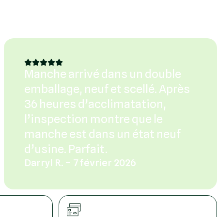
Manche arrivé dans un double
emballage, neuf et scellé. Après
36 heures d’acclimatation,
l’inspection montre que le
manche est dans un état neuf
d’usine. Parfait.
Darryl R. – 7 février 2026