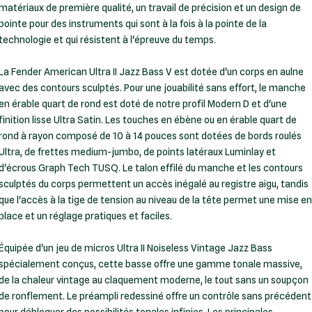
matériaux de première qualité, un travail de précision et un design de
pointe pour des instruments qui sont à la fois à la pointe de la
technologie et qui résistent à l'épreuve du temps.
La Fender American Ultra II Jazz Bass V est dotée d'un corps en aulne
avec des contours sculptés. Pour une jouabilité sans effort, le manche
en érable quart de rond est doté de notre profil Modern D et d'une
finition lisse Ultra Satin. Les touches en ébène ou en érable quart de
rond à rayon composé de 10 à 14 pouces sont dotées de bords roulés
Ultra, de frettes medium-jumbo, de points latéraux Luminlay et
d'écrous Graph Tech TUSQ. Le talon effilé du manche et les contours
sculptés du corps permettent un accès inégalé au registre aigu, tandis
que l'accès à la tige de tension au niveau de la tête permet une mise en
place et un réglage pratiques et faciles.
Équipée d'un jeu de micros Ultra II Noiseless Vintage Jazz Bass
spécialement conçus, cette basse offre une gamme tonale massive,
de la chaleur vintage au claquement moderne, le tout sans un soupçon
de ronflement. Le préampli redessiné offre un contrôle sans précédent