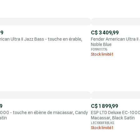
99
C$ 3 409,99
can Ultra II Jazz Bass - touche en érable,
Fender American Ultra II
Noble Blue
F0199111776
Stock limité
1
9
C$ 1 899,99
000 - touche en ébène de macassar, Candy
ESP LTD Deluxe EC-1000
atin
Macassar, Black Satin
LEC1000FRBLKS
Stock limité
1