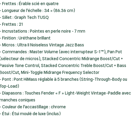
- Frettes : Érable scié en quatre
- Longueur de l'échelle : 34 » (86.36 cm)
- Sillet : Graph Tech TUSQ
- Frettes : 21
- Incrustations : Pointes en perle noire - 7 mm
- Finition : Uréthane brillant
- Micros : Ultra II Noiseless Vintage Jazz Bass
- Commandes : Master Volume (avec interrupteur S-1™), Pan Pot
(sélecteur de micros), Stacked Concentric Midrange Boost/Cut +
Passive Tone Control, Stacked Concentric Treble Boost/Cut + Bass
Boost/Cut, Mini-Toggle Midrange Frequency Selector
- Pont : Pont HiMass réglable à 5 branches (String-Through-Body ou
Top-Load)
- Diapasons : Touches Fender « F » Light-Weight Vintage-Paddle avec
manches coniques
- Couleur de l'accastillage : chrome
- Étui : Étui moulé de luxe (inclus)