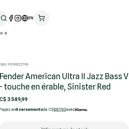
EN
SKU: F0199122799
Fender American Ultra II Jazz Bass V
- touche en érable, Sinister Red
C$ 3 549,99
Payez en
4 versements
de C$
887,50
avec