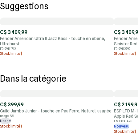
Suggestions
C$ 3 409,99
C$ 3 409,
Fender American Ultra II Jazz Bass - touche en ébène,
Fender Ameri
Ultraburst
Sinister Red
F0199111712
F0199112799
Stock limité
1
Stock limité
1
Dans la catégorie
C$ 399,99
C$ 2 199,9
Guild Jumbo Junior - touche en Pau Ferro, Naturel, usagée
ESP LTD M-1
Apple Red S
usage-831
Usagé
LM1000CARS
Stock limité
1
Nouveau
Stock limité
1