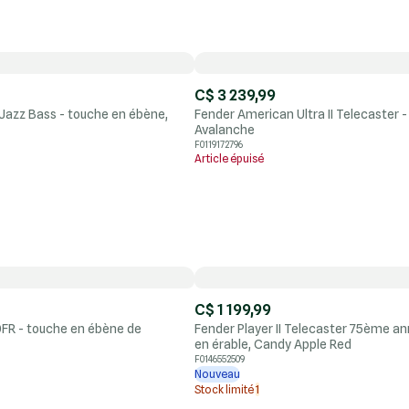
C$ 3 239,99
 Jazz Bass - touche en ébène,
Fender American Ultra II Telecaster -
Avalanche
F0119172796
Article épuisé
C$ 1 199,99
FR - touche en ébène de
Fender Player II Telecaster 75ème an
en érable, Candy Apple Red
F0146552509
Nouveau
Stock limité
1