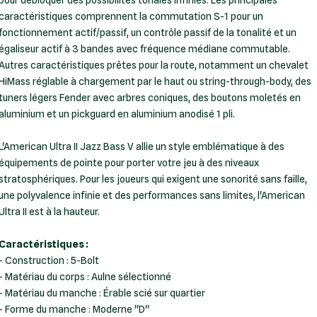
pour débloquer des possibilités tonales infinies. Les principales
caractéristiques comprennent la commutation S-1 pour un
fonctionnement actif/passif, un contrôle passif de la tonalité et un
égaliseur actif à 3 bandes avec fréquence médiane commutable.
Autres caractéristiques prêtes pour la route, notamment un chevalet
HiMass réglable à chargement par le haut ou string-through-body, des
tuners légers Fender avec arbres coniques, des boutons moletés en
aluminium et un pickguard en aluminium anodisé 1 pli.
L'American Ultra II Jazz Bass V allie un style emblématique à des
équipements de pointe pour porter votre jeu à des niveaux
stratosphériques. Pour les joueurs qui exigent une sonorité sans faille,
une polyvalence infinie et des performances sans limites, l'American
Ultra II est à la hauteur.
Caractéristiques :
- Construction : 5-Bolt
- Matériau du corps : Aulne sélectionné
- Matériau du manche : Érable scié sur quartier
- Forme du manche : Moderne ''D''