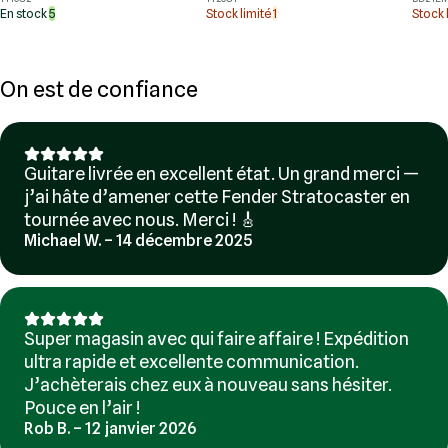
En stock
5
Stock limité
1
Stock 
On est de confiance
Guitare livrée en excellent état. Un grand merci —
j’ai hâte d’amener cette Fender Stratocaster en
tournée avec nous. Merci ! 🎸
Michael W. – 14 décembre 2025
Super magasin avec qui faire affaire ! Expédition
ultra rapide et excellente communication.
J’achèterais chez eux à nouveau sans hésiter.
Pouce en l’air !
Rob B. – 12 janvier 2026