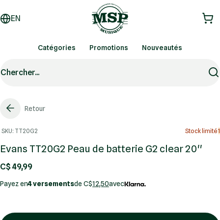
EN
Catégories
Promotions
Nouveautés
Chercher...
Retour
SKU: TT20G2
Stock limité
1
Evans TT20G2 Peau de batterie G2 clear 20''
C$ 49,99
Payez en
4 versements
de C$
12,50
avec