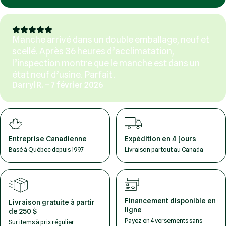
Manche arrivé dans un double emballage, neuf et
scellé. Après 36 heures d’acclimatation,
l’inspection montre que le manche est dans un
état neuf d’usine. Parfait.
Darryl R. – 7 février 2026
Entreprise Canadienne
Expédition en 4 jours
Basé à Québec depuis 1997
Livraison partout au Canada
Financement disponible en
Livraison gratuite à partir
ligne
de 250 $
Payez en 4 versements sans
Sur items à prix régulier