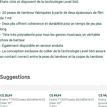
États-Unis et disposent de la technologie Level 360.
- 20 peaux de tambour fabriquées à partir de deux épaisseurs de film
de 7 mil
- Deux plis offrent cohérence et durabilité pour un temps de jeu plus
long
- Tête très polyvalente pour tous les genres musicaux, un véritable
choix de batteur
- Également disponible en version enduite
- La conception exclusive du collier de la technologie Level 360 assure
un contact correct entre la peau du tambour et la coque du tambour
Suggestions
C$ 25,99
C$ 49,99
C$ 94
Evans TT10G2 peau de batterie G2
Evans TT20G1 peau de batterie G1
Evans 
Clear 10''
clear 20''
pouce
TT10G2
TT20G1
BD24E