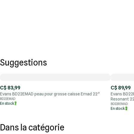
Suggestions
C$ 83,99
C$ 89,99
Evans BD22EMAD peau pour grosse caisse Emad 22''
Evans BD22
Resonant 22'
BD22EMAD
En stock
7
BD22REMAD
En stock
2
Dans la catégorie