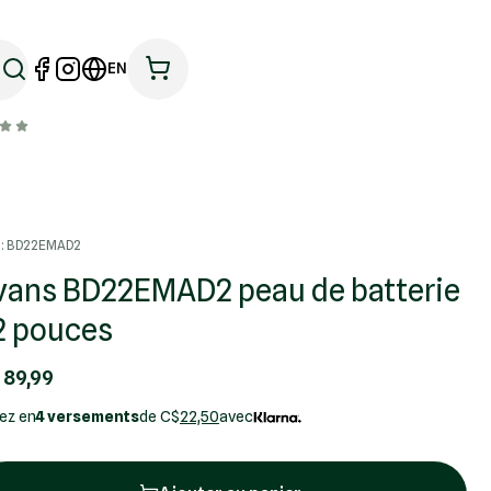
EN
: BD22EMAD2
vans BD22EMAD2 peau de batterie
2 pouces
 89,99
ez en
4 versements
de C$
22,50
avec