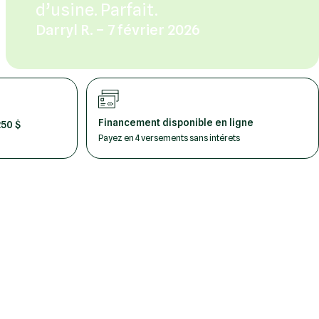
d’usine. Parfait.
Darryl R. – 7 février 2026
Financement disponible en ligne
250 $
Payez en 4 versements sans intérets