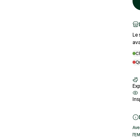
Le 
ava
C
Q
Exp
Ins
Ave
l'EM