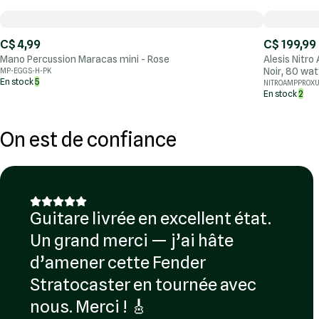
C$ 4,99
C$ 199,99
Mano Percussion Maracas mini - Rose
Alesis Nitro
Noir, 80 wat
MP-EGGS-H-PK
En stock
5
NITROAMPPROX
En stock
2
On est de confiance
Guitare livrée en excellent état.
Un grand merci — j’ai hâte
d’amener cette Fender
Stratocaster en tournée avec
nous. Merci ! 🎸