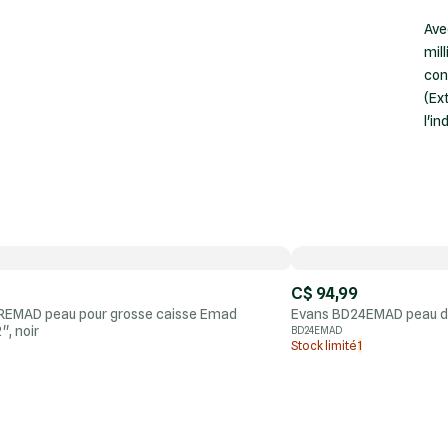
Avec
mil
con
(Ex
l'in
C$ 94,99
REMAD peau pour grosse caisse Emad
Evans BD24EMAD peau de
', noir
BD24EMAD
Stock limité
1