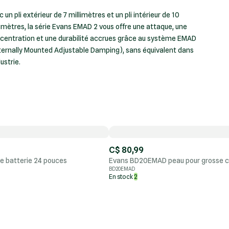
 un pli extérieur de 7 millimètres et un pli intérieur de 10
limètres, la série Evans EMAD 2 vous offre une attaque, une
centration et une durabilité accrues grâce au système EMAD
ternally Mounted Adjustable Damping), sans équivalent dans
dustrie.
C$ 80,99
 batterie 24 pouces
Evans BD20EMAD peau pour grosse c
BD20EMAD
En stock
2