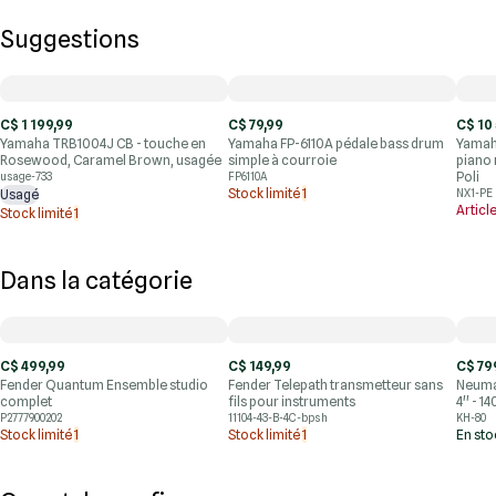
Suggestions
C$ 1 199,99
C$ 79,99
C$ 10
Yamaha TRB1004J CB - touche en
Yamaha FP-6110A pédale bass drum
Yamaha
Rosewood, Caramel Brown, usagée
simple à courroie
piano 
Poli
usage-733
FP6110A
Stock limité
1
Usagé
NX1-PE
Articl
Stock limité
1
Dans la catégorie
C$ 499,99
C$ 149,99
C$ 79
Fender Quantum Ensemble studio
Fender Telepath transmetteur sans
Neuma
complet
fils pour instruments
4'' - 1
P2777900202
11104-43-B-4C-bpsh
KH-80
Stock limité
1
Stock limité
1
En st