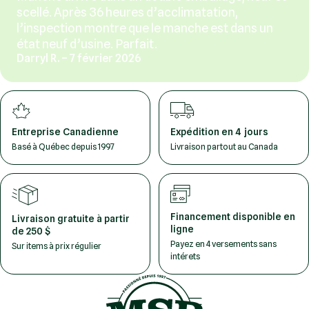
scellé. Après 36 heures d’acclimatation,
l’inspection montre que le manche est dans un
état neuf d’usine. Parfait.
Darryl R. – 7 février 2026
Entreprise Canadienne
Expédition en 4 jours
Basé à Québec depuis 1997
Livraison partout au Canada
Financement disponible en
Livraison gratuite à partir
ligne
de 250 $
Payez en 4 versements sans
Sur items à prix régulier
intérets