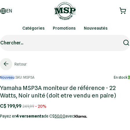
EN
Catégories
Promotions
Nouveautés
Chercher...
Retour
Nouveau
SKU: MSP3A
En stock
2
Yamaha MSP3A moniteur de référence - 22
Watts, Noir unité (doit etre vendu en paire)
C$ 199,99
249,99
- 20%
Payez en
4 versements
de C$
50,00
avec