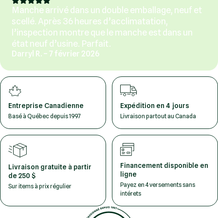
Manche arrivé dans un double emballage, neuf et
scellé. Après 36 heures d’acclimatation,
l’inspection montre que le manche est dans un
état neuf d’usine. Parfait.
Darryl R. – 7 février 2026
Entreprise Canadienne
Expédition en 4 jours
Basé à Québec depuis 1997
Livraison partout au Canada
Financement disponible en
Livraison gratuite à partir
ligne
de 250 $
Payez en 4 versements sans
Sur items à prix régulier
intérets