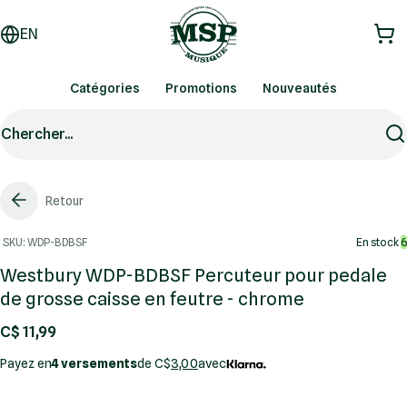
EN
Catégories
Promotions
Nouveautés
Chercher...
Retour
SKU: WDP-BDBSF
En stock
6
Westbury WDP-BDBSF Percuteur pour pedale
de grosse caisse en feutre - chrome
C$ 11,99
Payez en
4 versements
de C$
3,00
avec