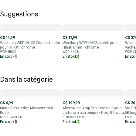
Suggestions
C$ 14,99
C$ 11,99
C$ 27
Westbury WDP-HHCS Clutch standard
Westbury WDP-HHCB clutch pour
Westbu
pour Hi Hat - chrome
Hihat, 6 mm - chrome
vache
WDP-HHCS
WDP-HHCB
WDP-C
En stock
4
En stock
4
En st
Dans la catégorie
C$ 4,99
C$ 199,99
C$ 20
Mano Percussion Maracas mini -
Alesis Nitro Amp Pro moniteur pour
Vic Fi
Rose
batterie électronique - Noir, 80 watts
5B bag
MP-EGGS-H-PK
NITROAMPPROXUS
FS5B
En stock
5
En stock
2
En st