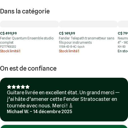
Dans la catégorie
C$ 499,99
C$ 149,99
C$ 79
Fender Quantum Ensemble studio
Fender Telepath transmetteur sans
Neuma
complet
fils pour instruments
4'' - 1
P2777900202
11104-43-B-4C-bpsh
KH-80
Stock limité
1
Stock limité
1
En st
On est de confiance
Guitare livrée en excellent état. Un grand merci —
j’ai hâte d’amener cette Fender Stratocaster en
tournée avec nous. Merci ! 🎸
Michael W. – 14 décembre 2025