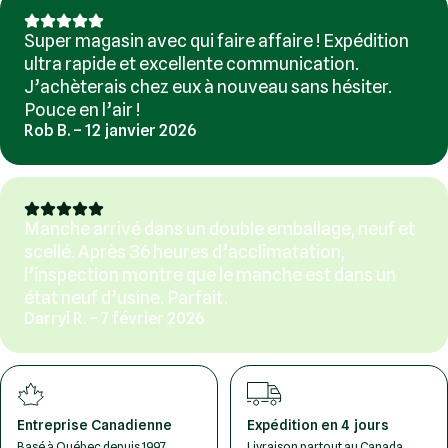
Super magasin avec qui faire affaire ! Expédition
ultra rapide et excellente communication.
J’achèterais chez eux à nouveau sans hésiter.
Pouce en l’air !
Rob B. – 12 janvier 2026
Manche arrivé dans un double emballage, neuf et
scellé. Après 36 heures d’acclimatation,
l’inspection montre que le manche est dans un
état neuf d’usine. Parfait.
Darryl R. – 7 février 2026
Entreprise Canadienne
Expédition en 4 jours
Basé à Québec depuis 1997
Livraison partout au Canada