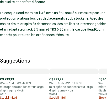
de qualité et confort d'écoute.
Le casque HeadRoom est livré avec un étui moulé sur mesure pour une
protection pratique lors des déplacements et du stockage. Avec des
câbles droits et spiralés détachables, des oreillettes interchangeables
et un adaptateur jack 3,5 mm et TRS 6,35 mm, le casque HeadRoom
est prêt pour toutes les expériences d'écoute.
Suggestions
C$ 299,99
C$ 299,99
C$ 46
Warm Audio WA-47JR SE
Warm Audio WA-87JR SE
Warm 
microphone condensateur large
microphone condensateur large
micro
diaphragme - Noir
diaphragme - Noir
diaphr
Wa47
WA87JR
WA87JR
Stock limité
1
Stock limité
1
Stock 