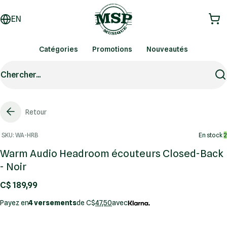
EN
Catégories
Promotions
Nouveautés
Chercher...
Retour
SKU: WA-HRB
En stock
2
Warm Audio Headroom écouteurs Closed-Back
- Noir
C$ 189,99
Payez en
4 versements
de C$
47,50
avec