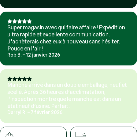
Super magasin avec qui faire affaire ! Expédition
ultra rapide et excellente communication.
J’achèterais chez eux à nouveau sans hésiter.
Pouce en l’air !
Rob B. – 12 janvier 2026
Manche arrivé dans un double emballage, neuf et
scellé. Après 36 heures d’acclimatation,
l’inspection montre que le manche est dans un
état neuf d’usine. Parfait.
Darryl R. – 7 février 2026