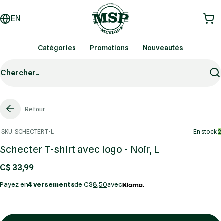
EN
Catégories
Promotions
Nouveautés
Chercher...
Retour
SKU: SCHECTERT-L
En stock
2
Schecter T-shirt avec logo - Noir, L
C$ 33,99
Payez en
4 versements
de C$
8,50
avec