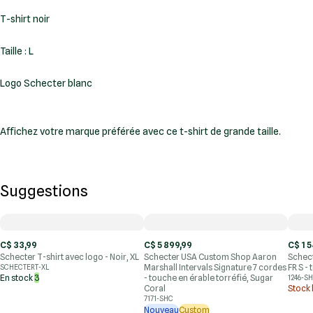
T-shirt noir
Taille : L
Logo Schecter blanc
Affichez votre marque préférée avec ce t-shirt de grande taille.
Suggestions
C$ 33,99
C$ 5 899,99
C$ 1 
Schecter T-shirt avec logo - Noir, XL
Schecter USA Custom Shop Aaron
Schect
Marshall Intervals Signature 7 cordes
FR S -
SCHECTERT-XL
En stock
3
- touche en érable torréfié, Sugar
1246-S
Coral
Stock 
7171-SHC
Nouveau
Custom