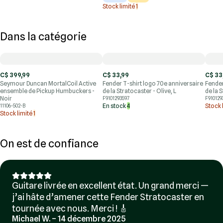
Stock limité
1
Dans la catégorie
C$ 399,99
C$ 33,99
C$ 33
Seymour Duncan MortalCoil Active
Fender T-shirt logo 70e anniversaire
Fender
ensemble de Pickup Humbuckers -
de la Stratocaster - Olive, L
de la 
Noir
F9101293597
F910129
En stock
4
Stock 
11106-502-B
Stock limité
1
On est de confiance
Guitare livrée en excellent état. Un grand merci —
j’ai hâte d’amener cette Fender Stratocaster en
tournée avec nous. Merci ! 🎸
Michael W. – 14 décembre 2025