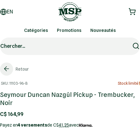
EN
Catégories
Promotions
Nouveautés
Chercher...
Retour
SKU: 11103-96-B
Stock limité
1
Seymour Duncan Nazgûl Pickup - Trembucker,
Noir
C$ 164,99
Payez en
4 versements
de C$
41,25
avec