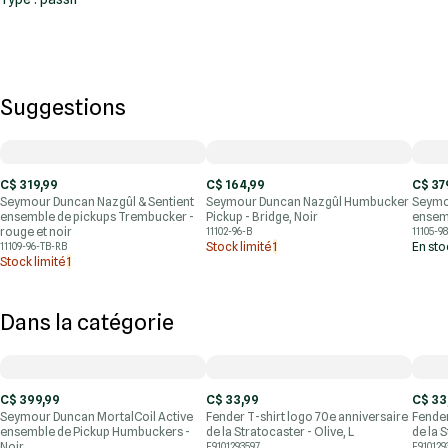
Suggestions
C$ 319,99
C$ 164,99
C$ 37
Seymour Duncan Nazgûl & Sentient
Seymour Duncan Nazgûl Humbucker
Seymou
ensemble de pickups Trembucker -
Pickup - Bridge, Noir
ensemb
rouge et noir
11102-96-B
11105-9
Stock limité
1
En st
11109-96-TB-RB
Stock limité
1
Dans la catégorie
C$ 399,99
C$ 33,99
C$ 33
Seymour Duncan MortalCoil Active
Fender T-shirt logo 70e anniversaire
Fender
ensemble de Pickup Humbuckers -
de la Stratocaster - Olive, L
de la 
Noir
F9101293597
F910129