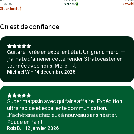
En stock
4
Stock 
11106-502-B
Stock limité
1
On est de confiance
Guitare livrée en excellent état. Un grand merci —
j’ai hâte d’amener cette Fender Stratocaster en
tournée avec nous. Merci ! 🎸
Michael W. – 14 décembre 2025
Super magasin avec qui faire affaire ! Expédition
ultra rapide et excellente communication.
J’achèterais chez eux à nouveau sans hésiter.
Pouce en l’air !
Rob B. – 12 janvier 2026