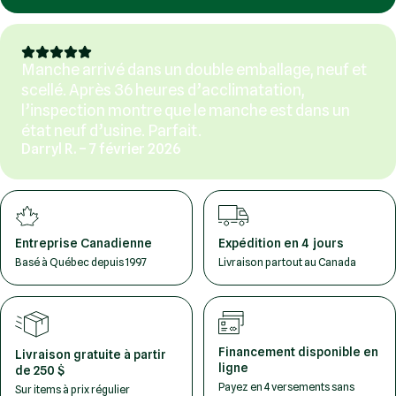
Manche arrivé dans un double emballage, neuf et
scellé. Après 36 heures d’acclimatation,
l’inspection montre que le manche est dans un
état neuf d’usine. Parfait.
Darryl R. – 7 février 2026
Entreprise Canadienne
Expédition en 4 jours
Basé à Québec depuis 1997
Livraison partout au Canada
Financement disponible en
Livraison gratuite à partir
ligne
de 250 $
Payez en 4 versements sans
Sur items à prix régulier