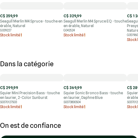
C$ 259,99
C$ 329,99
C$ 1 2
Seagull Merlin M4 Spruce - touche en
Seagull Merlin M4 Spruce EQ - touche
Seagu
érable, Naturel
en érable, Naturel
Presys
Nature
G039227
G042524
Stock limité
1
Stock limité
1
G051960
Stock 
Dans la catégorie
C$ 299,99
C$ 369,99
C$ 28
Squier Mini Precision Bass - touche
Squier Sonic Bronco Bass - touche
Squier
en laurier, 2-Color Sunburst
en laurier, Daphne Blue
érable
S0370127503
S0373800504
S037012
Stock limité
1
Stock limité
1
Stock 
On est de confiance