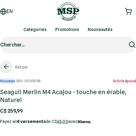
EN
Catégories
Promotions
Nouveautés
Chercher...
Retour
Nouveau
SKU: G039098
Article épuisé
Seagull Merlin M4 Acajou - touche en érable,
Naturel
C$ 259,99
Payez en
4 versements
de C$
65,00
avec