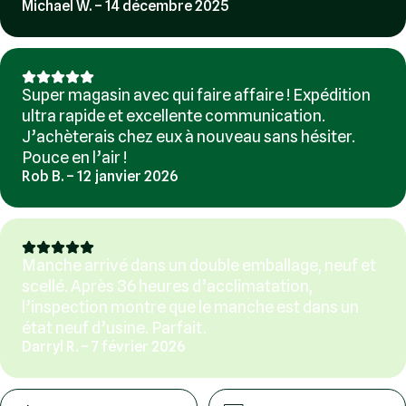
Michael W. – 14 décembre 2025
Super magasin avec qui faire affaire ! Expédition
ultra rapide et excellente communication.
J’achèterais chez eux à nouveau sans hésiter.
Pouce en l’air !
Rob B. – 12 janvier 2026
Manche arrivé dans un double emballage, neuf et
scellé. Après 36 heures d’acclimatation,
l’inspection montre que le manche est dans un
état neuf d’usine. Parfait.
Darryl R. – 7 février 2026