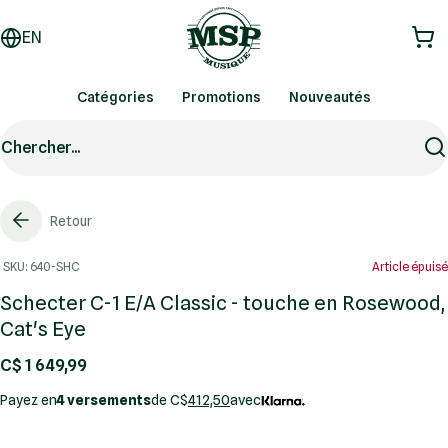
EN
Catégories
Promotions
Nouveautés
Chercher...
Retour
SKU: 640-SHC
Article épuisé
Schecter C-1 E/A Classic - touche en Rosewood,
Cat's Eye
C$ 1 649,99
Payez en
4 versements
de C$
412,50
avec