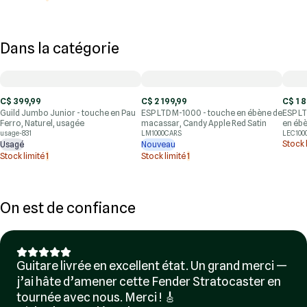
Dans la catégorie
C$ 399,99
C$ 2 199,99
C$ 1 
Guild Jumbo Junior - touche en Pau
ESP LTD M-1000 - touche en ébène de
ESP LT
Ferro, Naturel, usagée
macassar, Candy Apple Red Satin
en ébè
usage-831
LM1000CARS
LEC100
Stock 
Usagé
Nouveau
Stock limité
1
Stock limité
1
On est de confiance
Guitare livrée en excellent état. Un grand merci —
j’ai hâte d’amener cette Fender Stratocaster en
tournée avec nous. Merci ! 🎸