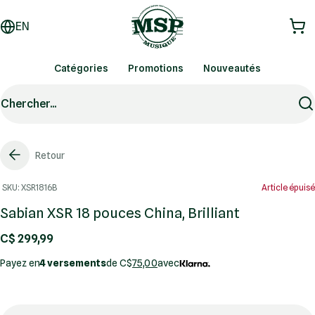
EN
Catégories
Promotions
Nouveautés
Chercher...
Retour
SKU: XSR1816B
Article épuisé
Sabian XSR 18 pouces China, Brilliant
C$ 299,99
Payez en
4 versements
de C$
75,00
avec