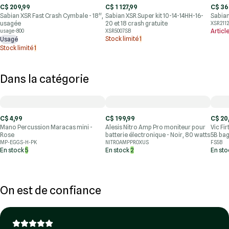
C$ 209,99
C$ 1 127,99
C$ 36
Sabian XSR Fast Crash Cymbale - 18'',
Sabian XSR Super kit 10-14-14HH-16-
Sabian
usagée
20 et 18 crash gratuite
XSR211
Articl
usage-800
XSR5007SB
Stock limité
1
Usagé
Stock limité
1
Dans la catégorie
C$ 4,99
C$ 199,99
C$ 20
Mano Percussion Maracas mini -
Alesis Nitro Amp Pro moniteur pour
Vic Fi
Rose
batterie électronique - Noir, 80 watts
5B bag
MP-EGGS-H-PK
NITROAMPPROXUS
FS5B
En stock
5
En stock
2
En st
On est de confiance