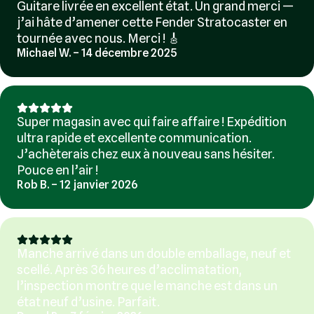
Guitare livrée en excellent état. Un grand merci —
j’ai hâte d’amener cette Fender Stratocaster en
tournée avec nous. Merci ! 🎸
Michael W. – 14 décembre 2025
Super magasin avec qui faire affaire ! Expédition
ultra rapide et excellente communication.
J’achèterais chez eux à nouveau sans hésiter.
Pouce en l’air !
Rob B. – 12 janvier 2026
Manche arrivé dans un double emballage, neuf et
scellé. Après 36 heures d’acclimatation,
l’inspection montre que le manche est dans un
état neuf d’usine. Parfait.