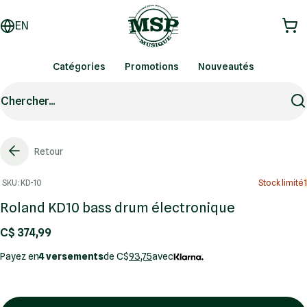
EN
Catégories
Promotions
Nouveautés
Chercher...
Retour
SKU: KD-10
Stock limité
1
Roland KD10 bass drum électronique
C$ 374,99
Payez en
4 versements
de C$
93,75
avec