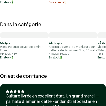
En stock
2
Stock limité
1
Dans la catégorie
C$ 4,99
C$ 199,99
C$ 20
Mano Percussion Maracas mini -
Alesis Nitro Amp Pro moniteur pour
Vic Fi
Rose
batterie électronique - Noir, 80 watts
5B bag
MP-EGGS-H-PK
NITROAMPPROXUS
FS5B
En stock
5
En stock
2
En st
On est de confiance
Guitare livrée en excellent état. Un grand merci —
j’ai hâte d’amener cette Fender Stratocaster en