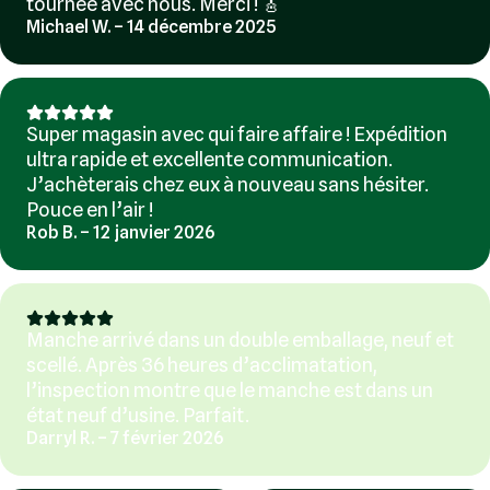
tournée avec nous. Merci ! 🎸
Michael W. – 14 décembre 2025
Super magasin avec qui faire affaire ! Expédition
ultra rapide et excellente communication.
J’achèterais chez eux à nouveau sans hésiter.
Pouce en l’air !
Rob B. – 12 janvier 2026
Manche arrivé dans un double emballage, neuf et
scellé. Après 36 heures d’acclimatation,
l’inspection montre que le manche est dans un
état neuf d’usine. Parfait.
Darryl R. – 7 février 2026