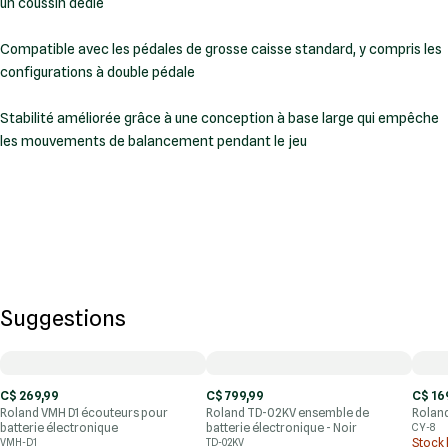
un coussin dédié
Compatible avec les pédales de grosse caisse standard, y compris les
configurations à double pédale
Stabilité améliorée grâce à une conception à base large qui empêche
les mouvements de balancement pendant le jeu
Suggestions
C$ 269,99
C$ 799,99
C$ 16
Roland VMH D1 écouteurs pour
Roland TD-02KV ensemble de
Rolan
batterie électronique
batterie électronique - Noir
CY-8
Stock 
VMH-D1
TD-02KV