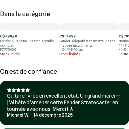
Dans la catégorie
C$ 499,99
C$ 149,99
C$ 79
Fender Quantum Ensemble studio
Fender Telepath transmetteur sans
Neuma
complet
fils pour instruments
4'' - 1
P2777900202
11104-43-B-4C-bpsh
KH-80
Stock limité
1
Stock limité
1
En st
On est de confiance
Guitare livrée en excellent état. Un grand merci —
j’ai hâte d’amener cette Fender Stratocaster en
tournée avec nous. Merci ! 🎸
Michael W. – 14 décembre 2025