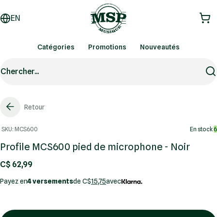
EN
Catégories
Promotions
Nouveautés
Chercher...
Retour
SKU: MCS600
En stock
6
Profile MCS600 pied de microphone - Noir
C$ 62,99
Payez en
4 versements
de C$
15,75
avec