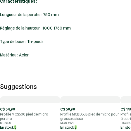
Caractéristiques :
Longueur de la perche : 750 mm
Réglage de la hauteur : 1000 1760 mm
Type de base : Tri-pieds
Matériau : Acier
Suggestions
C$ 54,99
C$ 59,99
C$ 14
Profile MCS500 pied de micro
Profile MCBD35B pied de micro pour
Profil
perche
grosse caisse
électr
MCS500
MCBD35B
PRC325
En stock
3
En stock
2
En st