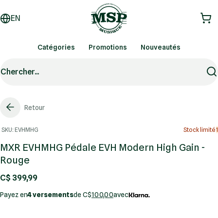
EN
Catégories
Promotions
Nouveautés
Chercher...
Retour
SKU: EVHMHG
Stock limité
1
MXR EVHMHG Pédale EVH Modern High Gain -
Rouge
C$ 399,99
Payez en
4 versements
de C$
100,00
avec