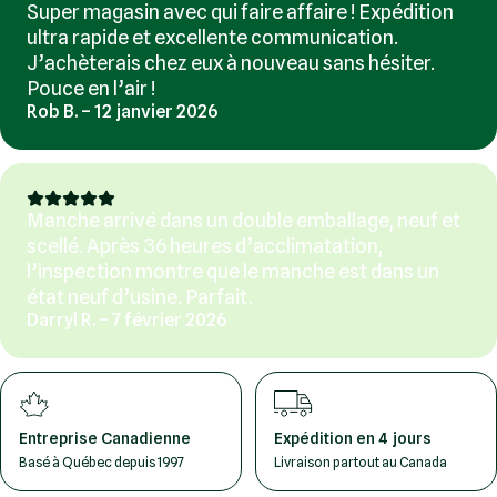
Super magasin avec qui faire affaire ! Expédition
ultra rapide et excellente communication.
J’achèterais chez eux à nouveau sans hésiter.
Pouce en l’air !
Rob B. – 12 janvier 2026
Manche arrivé dans un double emballage, neuf et
scellé. Après 36 heures d’acclimatation,
l’inspection montre que le manche est dans un
état neuf d’usine. Parfait.
Darryl R. – 7 février 2026
Entreprise Canadienne
Expédition en 4 jours
Basé à Québec depuis 1997
Livraison partout au Canada