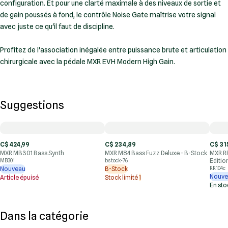
configuration. Et pour une clarté maximale à des niveaux de sortie et
de gain poussés à fond, le contrôle Noise Gate maîtrise votre signal
avec juste ce qu'il faut de discipline.
Profitez de l'association inégalée entre puissance brute et articulation
chirurgicale avec la pédale MXR EVH Modern High Gain.
Suggestions
C$ 424,99
C$ 234,89
C$ 31
MXR MB301 Bass Synth
MXR M84 Bass Fuzz Deluxe - B-Stock
MXR R
Editio
MB301
bstock-76
Nouveau
B-Stock
RR104c
Nouve
Article épuisé
Stock limité
1
En st
Dans la catégorie