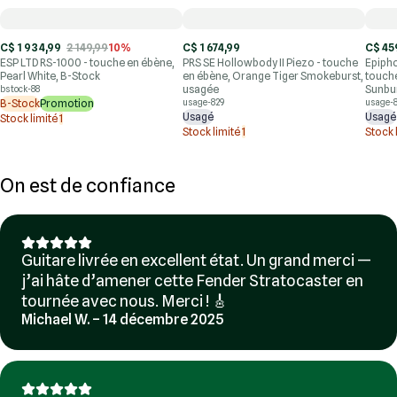
C$ 1 934,99
2 149,99
10%
C$ 1 674,99
C$ 45
ESP LTD RS-1000 - touche en ébène,
PRS SE Hollowbody II Piezo - touche
Epipho
Pearl White, B-Stock
en ébène, Orange Tiger Smokeburst,
touch
usagée
Sunbur
bstock-88
B-Stock
Promotion
usage-829
usage-
Usagé
Usagé
Stock limité
1
Stock limité
1
Stock 
On est de confiance
Guitare livrée en excellent état. Un grand merci —
j’ai hâte d’amener cette Fender Stratocaster en
tournée avec nous. Merci ! 🎸
Michael W. – 14 décembre 2025