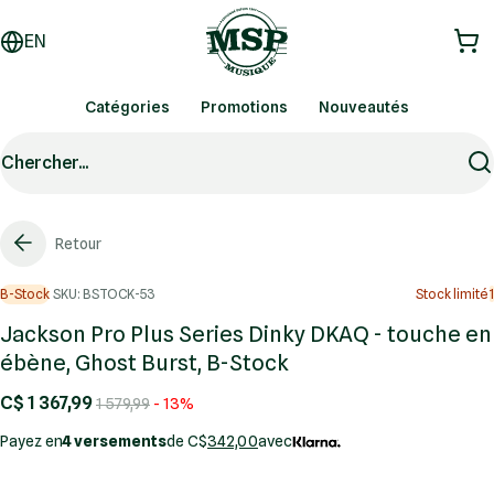
EN
Catégories
Promotions
Nouveautés
Chercher...
Retour
B-Stock
SKU: BSTOCK-53
Stock limité
1
Jackson Pro Plus Series Dinky DKAQ - touche en
ébène, Ghost Burst, B-Stock
C$ 1 367,99
1 579,99
- 13%
Payez en
4 versements
de C$
342,00
avec