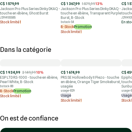
C$ 1 579,99
C$ 1 367,99
1 579,99
13%
C$ 1 5
Jackson Pro Plus Series Dinky DKAQ -
Jackson Pro Plus Series Dinky DKAQ -
Jackso
touche en ébène, Ghost Burst
touche en ébène, Transparent Purple
touche
Burst, B-Stock
J2914105585
J291410
Stock limité
1
En st
bstock-54
B-Stock
Promotion
Stock limité
1
Dans la catégorie
C$ 1 934,99
2 149,99
10%
C$ 1 674,99
C$ 45
ESP LTD RS-1000 - touche en ébène,
PRS SE Hollowbody II Piezo - touche
Epipho
Pearl White, B-Stock
en ébène, Orange Tiger Smokeburst,
touch
usagée
Sunbur
bstock-88
B-Stock
Promotion
usage-829
usage-
Usagé
Usagé
Stock limité
1
Stock limité
1
Stock 
On est de confiance