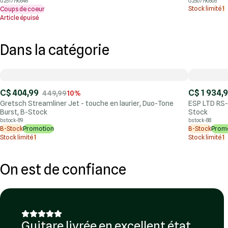
G2517190546
G2507190505
Stock limité
1
Coups de coeur
Article épuisé
Dans la catégorie
C$ 404,99
C$ 1 934,
449,99
10%
Gretsch Streamliner Jet - touche en laurier, Duo-Tone
ESP LTD RS-
Burst, B-Stock
Stock
bstock-89
bstock-88
B-Stock
Promotion
B-Stock
Prom
Stock limité
1
Stock limité
1
On est de confiance
Guitare livrée en excellent état.