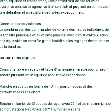
large, équilibré et transparent, vous permettant de passer d'une
overdrive épaisse et agressive à un son clair et pur, tout en conservant
une définition et un équilibre des notes exceptionnels.
Commandes polyvalentes
La combinaison des commandes de volume des micros individuels, de
la tonalité principale et du volume principal avec circuit d'atténuation
des aigus offre un contrôle global intuitif sur les réglages des micros et
de la tonalité.
CARACTÉRISTIQUES :
Corps chambré en acajou et table d'harmonie en érable pour un profil
sonore puissant et un équilibre acoustique exceptionnel.
Manche en acajou en forme de "U" fin pour un accès et des
performances sans effort.
Touche en laurier de 12 pouces de rayon avec 22 frettes medium jumbo
et incrustations Neo-Classical™ Thumbnail en perle.