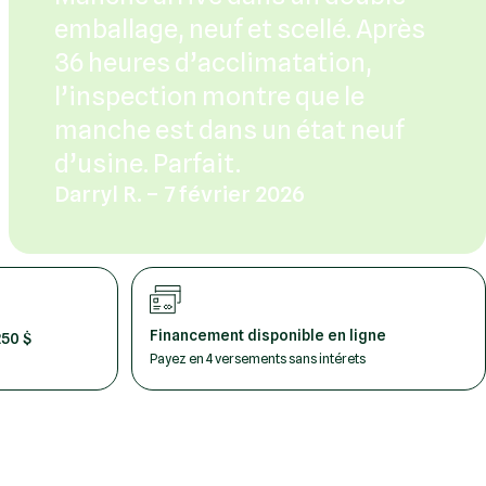
emballage, neuf et scellé. Après
36 heures d’acclimatation,
l’inspection montre que le
manche est dans un état neuf
d’usine. Parfait.
Darryl R. – 7 février 2026
Financement disponible en ligne
250 $
Payez en 4 versements sans intérets