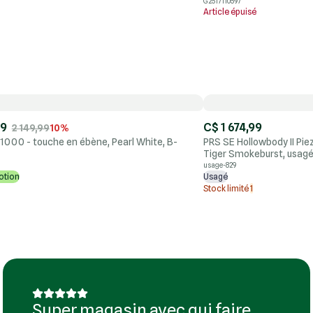
G2517110597
Article épuisé
99
C$ 1 674,99
2 149,99
10%
1000 - touche en ébène, Pearl White, B-
PRS SE Hollowbody II Pi
Tiger Smokeburst, usag
usage-829
otion
Usagé
Stock limité
1
Super magasin avec qui faire