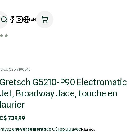
EN
SKU: G2517190548
Gretsch G5210-P90 Electromatic
Jet, Broadway Jade, touche en
laurier
C$ 739,99
Payez en
4 versements
de C$
185,00
avec