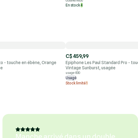
G0069819000
En stock
4
C$ 459,99
ezo - touche en ébène, Orange
Epiphone Les Paul Standard Pro - to
ée
Vintage Sunburst, usagée
usage-830
Usagé
Stock limité
1
Manche arrivé dans un double