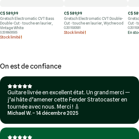
C$ 589,99
C$ 589,99
C$ 58
Gretsch Electromatic CVT Bass
Gretsch Electromatic CVT Double-
Gretsc
Double-Cut - touche en laurier,
Cut - touche en laurier, Wychwood
Cut - 
Vintage White
G2511500581
G251150
Stock limité
1
En st
G2518600505
Stock limité
1
On est de confiance
Guitare livrée en excellent état. Un grand merci —
j’ai hâte d’amener cette Fender Stratocaster en
tournée avec nous. Merci ! 🎸
Michael W. – 14 décembre 2025