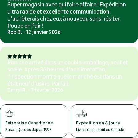
Super magasin avec qui faire affaire ! Expédition
ultra rapide et excellente communication.
J’achèterais chez eux à nouveau sans hésiter.
Pouce en l’air !
Rob B. – 12 janvier 2026
Manche arrivé dans un double emballage, neuf et
scellé. Après 36 heures d’acclimatation,
l’inspection montre que le manche est dans un
état neuf d’usine. Parfait.
Darryl R. – 7 février 2026
Entreprise Canadienne
Expédition en 4 jours
Basé à Québec depuis 1997
Livraison partout au Canada