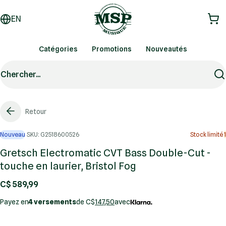
EN
Catégories
Promotions
Nouveautés
Chercher...
Retour
Nouveau
SKU: G2518600526
Stock limité
1
Gretsch Electromatic CVT Bass Double-Cut -
touche en laurier, Bristol Fog
C$ 589,99
Payez en
4 versements
de C$
147,50
avec