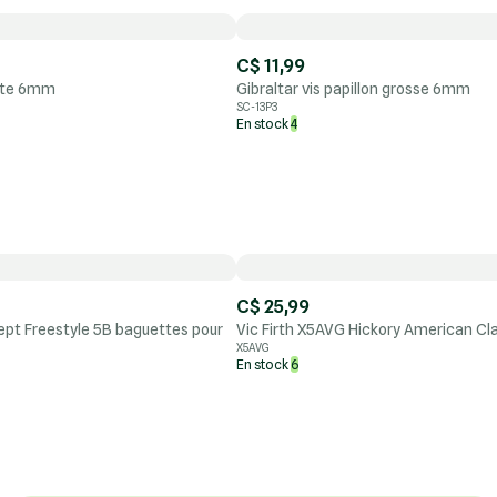
C$ 11,99
etite 6mm
Gibraltar vis papillon grosse 6mm
SC-13P3
En stock
4
C$ 25,99
ept Freestyle 5B baguettes pour
Vic Firth X5AVG Hickory American Cla
X5AVG
En stock
6