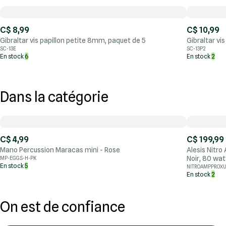
C$ 8,99
C$ 10,99
Gibraltar vis papillon petite 8mm, paquet de 5
Gibraltar vi
SC-13E
SC-13P2
En stock
6
En stock
2
Dans la catégorie
C$ 4,99
C$ 199,99
Mano Percussion Maracas mini - Rose
Alesis Nitro
Noir, 80 wat
MP-EGGS-H-PK
En stock
5
NITROAMPPROX
En stock
2
On est de confiance