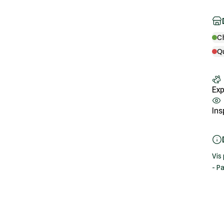
C
Q
Exp
Ins
Vis
- P