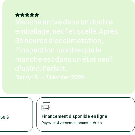
Manche arrivé dans un double
emballage, neuf et scellé. Après
36 heures d’acclimatation,
l’inspection montre que le
manche est dans un état neuf
d’usine. Parfait.
Darryl R. – 7 février 2026
Financement disponible en ligne
250 $
Payez en 4 versements sans intérets