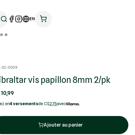
EN
: SC-0009
ibraltar vis papillon 8mm 2/pk
 10,99
ez en
4 versements
de C$
2,75
avec
Ajouter au panier