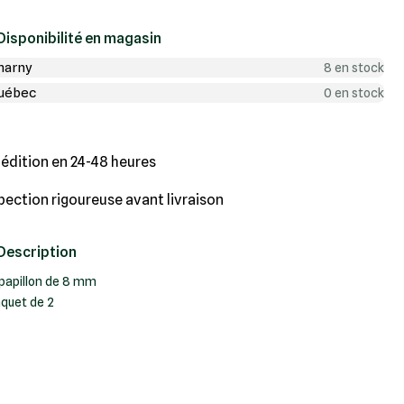
Disponibilité en magasin
harny
8 en stock
uébec
0 en stock
édition en 24-48 heures
pection rigoureuse avant livraison
Description
 papillon de 8 mm
aquet de 2