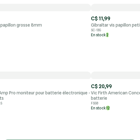
C$ 11,99
s papillon grosse 8mm
Gibraltar vis papillon p
SC-13G
En stock
2
C$ 20,99
 Amp Pro moniteur pour batterie électronique -
Vic Firth American Conc
ts
batterie
US
FS5B
En stock
12